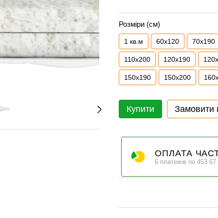
Розміри (см)
1 кв.м
60х120
70x190
110x200
120x190
120
150x190
150x200
160
Купити
Замовити
ОПЛАТА ЧАС
6 платежів по 453.67