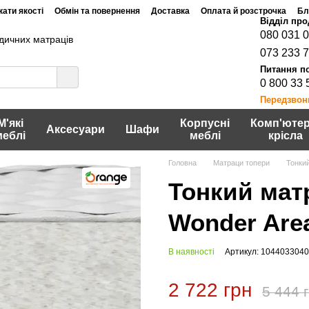
ати якості
Обмін та повернення
Доставка
Оплата й розстрочка
Бл
080 031 
дичних матраців
073 233 
0 800 33 
Передзвон
М'які
Корпусні
Комп'ютер
Аксесуари
Шафи
меблі
меблі
крісла
Головна
Матраци топери
Тонки
Тонкий мат
Wonder Are
В наявності
Артикул: 104403304
2 722 грн
5 444 