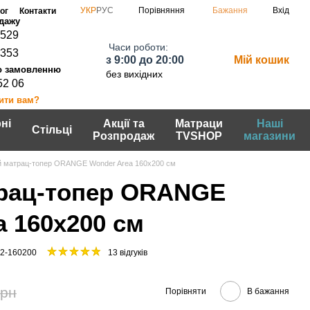
Порівняння
УКР
РУС
Бажання
Вхід
ог
Контакти
0529
Часи роботи:
7353
з 9:00 до 20:00
Мій кошик
без вихідних
52 06
ити вам?
ні
Акції та
Матраци
Наші
Стільці
Розпродаж
TVSHOP
магазини
й матрац-топер ORANGE Wonder Area 160x200 см
рац-топер ORANGE
a 160x200 см
02-160200
13 відгуків
грн
Порівняти
В бажання