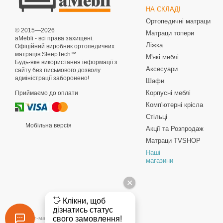
НА СКЛАДІ
Ортопедичні матраци
© 2015—2026
Матраци топери
aMebli - всі права захищені.
Ліжка
Офіційний виробник ортопедичних
матраців SleepTech™
М'які меблі
Будь-яке використання інформації з
Аксесуари
сайту без письмового дозволу
адміністрації заборонено!
Шафи
Корпусні меблі
Приймаємо до оплати
Комп'ютерні крісла
Стільці
Мобільна версія
Акції та Розпродаж
Матраци TVSHOP
Наші
магазини
Інтернет-магазин створений з Хорошоп