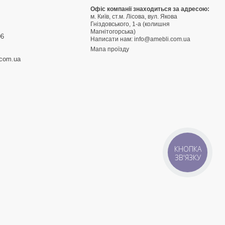
9
Офіс компанії знаходиться за адресою:
м. Київ, ст.м. Лісова, вул. Якова
3
Гніздовського, 1-а (колишня
Магнітогорська)
06
Написати нам:
info@amebli.com.ua
Мапа проїзду
.com.ua
КНОПКА
ЗВ'ЯЗКУ