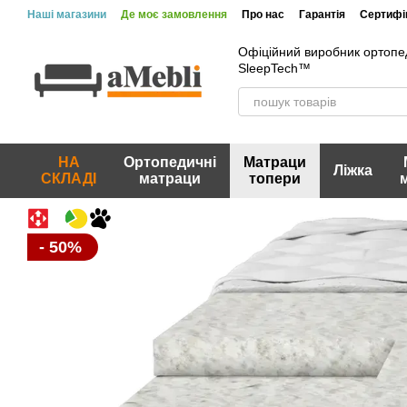
Перейти до основного контенту
Наші магазини
Де моє замовлення
Про нас
Гарантія
Сертифік
Вакансії
Акції та знижки
Відгуки про магазин
Офіційний виробник ортопе
SleepTech™
НА
Ортопедичні
Матраци
Ліжка
СКЛАДІ
матраци
топери
- 50%