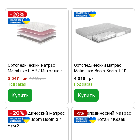
Ортопедический матрас
Ортопедический матрас
MatroLuxe LIER / Матролюкс
MatroLuxe Boom Boom 1 / Бум
ЛИЕР
1
5 047 грн
4 016 грн
6 309 грн
Под заказ
Под заказ
Купить
Купить
-9%