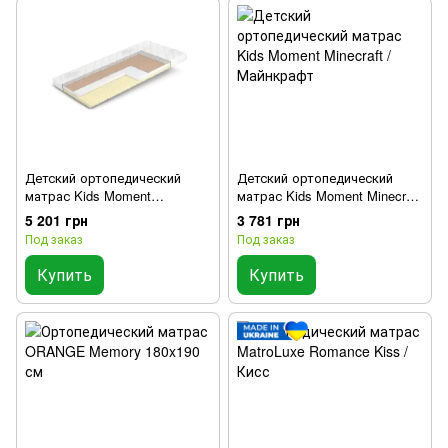
Детский ортопедический
Детский ортопедический
матрас Kids Moment
матрас Kids Moment Minecraft
Hotwheels / Хотвилс
/ Майнкрафт
5 201 грн
3 781 грн
Под заказ
Под заказ
Купить
Купить