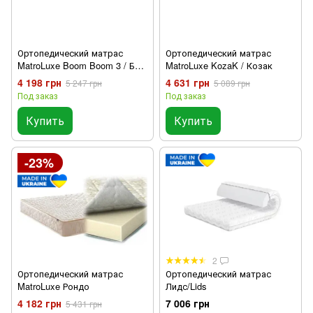
Ортопедический матрас
Ортопедический матрас
MatroLuxe Boom Boom 3 / Бум
MatroLuxe KozaK / Козак
3
4 198 грн
4 631 грн
5 247 грн
5 089 грн
Под заказ
Под заказ
Купить
Купить
-23%
2
Ортопедический матрас
Ортопедический матрас
MatroLuxe Рондо
Лидс/Lids
4 182 грн
7 006 грн
5 431 грн