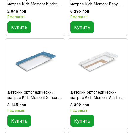
матрас Kids Moment Kinder /
матрас Kids Moment Baby
Киндер
Queen / Бэйби Квин
2 946 грн
6 295 грн
Под заказ
Под заказ
Купить
Купить
Детский ортопедический
Детский ортопедический
матрас Kids Moment Simba /
матрас Kids Moment Aladin /
Симба
Аладин
3 145 грн
3 322 грн
Под заказ
Под заказ
Купить
Купить