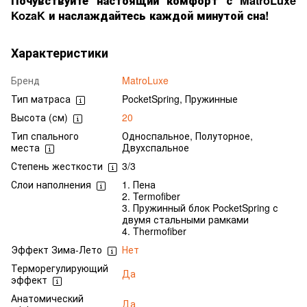
Почувствуйте настоящий комфорт с MatroLuxe
KozaK и наслаждайтесь каждой минутой сна!
Характеристики
Бренд
MatroLuxe
Тип матраса
PocketSpring, Пружинные
Высота (см)
20
Тип спального
Односпальное, Полуторное,
места
Двухспальное
Степень жесткости
3/3
Слои наполнения
1. Пена
2. Termofiber
3. Пружинный блок PocketSpring с
двумя стальными рамками
4. Thermofiber
Эффект Зима-Лето
Нет
Терморегулирующий
Да
эффект
Анатомический
Да