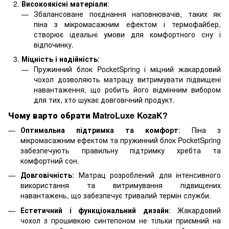
Високоякісні матеріали
:
Збалансоване поєднання наповнювачів, таких як
піна з мікромасажним ефектом і термофайбер,
створює ідеальні умови для комфортного сну і
відпочинку.
Міцність і надійність
:
Пружинний блок PocketSpring і міцний жакардовий
чохол дозволяють матрацу витримувати підвищені
навантаження, що робить його відмінним вибором
для тих, хто шукає довговічний продукт.
Чому варто обрати MatroLuxe KozaK?
Оптимальна підтримка та комфорт
: Піна з
мікромасажним ефектом та пружинний блок PocketSpring
забезпечують правильну підтримку хребта та
комфортний сон.
Довговічність
: Матрац розроблений для інтенсивного
використання та витримування підвищених
навантажень, що забезпечує тривалий термін служби.
Естетичний і функціональний дизайн
: Жакардовий
чохол з прошивкою синтепоном не тільки приємний на