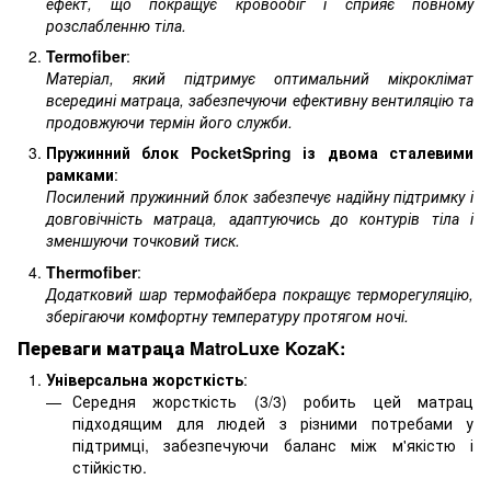
ефект, що покращує кровообіг і сприяє повному
розслабленню тіла.
Termofiber
:
Матеріал, який підтримує оптимальний мікроклімат
всередині матраца, забезпечуючи ефективну вентиляцію та
продовжуючи термін його служби.
Пружинний блок PocketSpring із двома сталевими
рамками
:
Посилений пружинний блок забезпечує надійну підтримку і
довговічність матраца, адаптуючись до контурів тіла і
зменшуючи точковий тиск.
Thermofiber
:
Додатковий шар термофайбера покращує терморегуляцію,
зберігаючи комфортну температуру протягом ночі.
Переваги матраца MatroLuxe KozaK:
Універсальна жорсткість
:
Середня жорсткість (3/3) робить цей матрац
підходящим для людей з різними потребами у
підтримці, забезпечуючи баланс між м'якістю і
стійкістю.