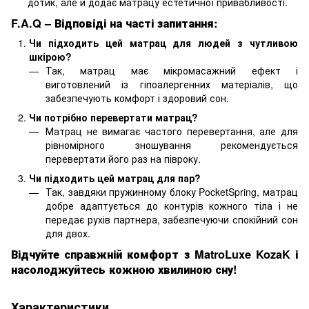
дотик, але й додає матрацу естетичної привабливості.
F.A.Q – Відповіді на часті запитання:
Чи підходить цей матрац для людей з чутливою
шкірою?
Так, матрац має мікромасажний ефект і
виготовлений із гіпоалергенних матеріалів, що
забезпечують комфорт і здоровий сон.
Чи потрібно перевертати матрац?
Матрац не вимагає частого перевертання, але для
рівномірного зношування рекомендується
перевертати його раз на півроку.
Чи підходить цей матрац для пар?
Так, завдяки пружинному блоку PocketSpring, матрац
добре адаптується до контурів кожного тіла і не
передає рухів партнера, забезпечуючи спокійний сон
для двох.
Відчуйте справжній комфорт з MatroLuxe KozaK і
насолоджуйтесь кожною хвилиною сну!
Характеристики