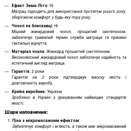
Ефект Зима-Літо
: Ні
Матрац підходить для використання протягом усього року,
зберігаючи комфорт у будь-яку пору року.
Чохол на блискавці
: Ні
Міцний жакардовий чохол, прошитий синтепоном,
забезпечує тривалий термін служби матраца та приємні
тактильні відчуття.
Матеріал чохла
: Жаккард прошитий синтепоном
Високоякісний жаккардовий чохол забезпечує надійність та
естетичний вигляд матраца.
Гарантія
: 2 роки
Гарантія на 2 роки підтверджує високу якість і
довговічність виробу.
Країна виробник
: Україна
Зроблено в Україні з урахуванням найвищих стандартів
якості.
Шари наповнення:
Піна з мікромасажним ефектом
:
Забезпечує комфорт і м'якість, а також має мікромасажний