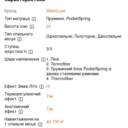
Бренд
MatroLuxe
Тип матраца
Пружинні, PocketSpring
Висота (см)
20
Тип спального
Односпальне, Полуторне, Двоспальне
місця
Ступінь
3/3
жорсткості
Шари наповнення
1. Піна
2. Termofiber
3. Пружинний блок PocketSpring із
двома сталевими рамками
4. Thermofiber
Ефект Зима-Літо
Ні
Терморегулюючий
Так
ефект
Анатомічний
Так
ефект
Навантаження на
до 150 кг
1 спальне місце