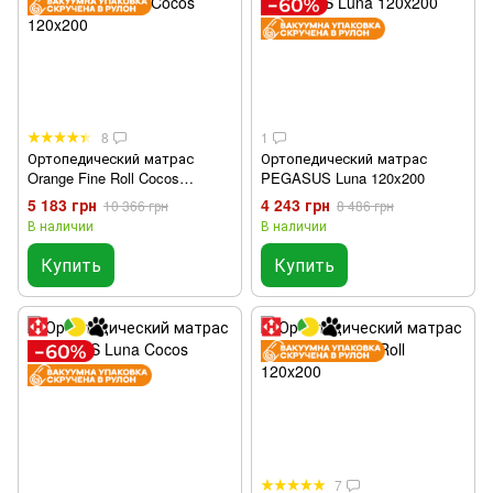
8
1
Ортопедический матрас
Ортопедический матрас
Orange Fine Roll Cocos
PEGASUS Luna 120x200
120x200
5 183 грн
4 243 грн
10 366 грн
8 486 грн
В наличии
В наличии
Купить
Купить
7