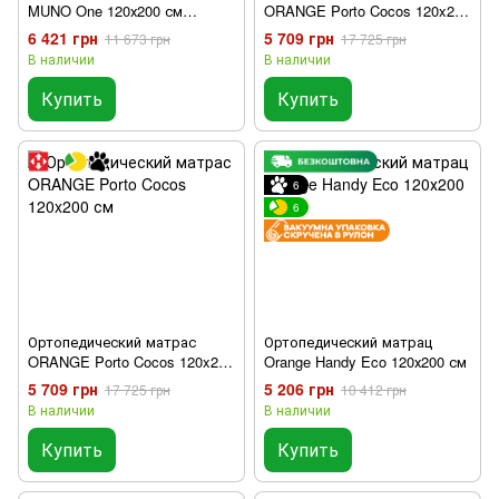
MUNO One 120х200 см
ORANGE Porto Cocos 120x200
двухсторонний
см
6 421 грн
5 709 грн
11 673 грн
17 725 грн
В наличии
В наличии
Купить
Купить
6
6
Ортопедический матрас
Ортопедический матрац
ORANGE Porto Cocos 120x200
Orange Handy Eco 120х200 см
см
5 709 грн
5 206 грн
17 725 грн
10 412 грн
В наличии
В наличии
Купить
Купить