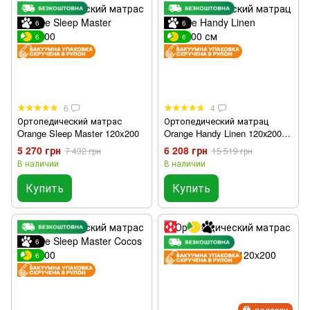
6
6
6
6
6
4
Ортопедический матрас
Ортопедический матрац
Orange Sleep Master 120x200
Orange Handy Linen 120х200
см
5 270 грн
6 208 грн
7 432 грн
15 519 грн
В наличии
В наличии
Купить
Купить
6
6
подарок