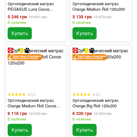
Ортопедический матрас
Ортопедический матрас
PEGASUS Luna Cocos
Orange Medium Roll 120x200
120x200
5 246 грн
5 135 грн
10 491 грн
10 270 грн
В наличии
В наличии
Купить
Купить
6
8
Ортопедический матрас
Ортопедический матрас
Orange Medium Roll Cocos
Orange Big Roll 120x200
120x200
6 118 грн
6 330 грн
12 235 грн
12 660 грн
В наличии
В наличии
Купить
Купить