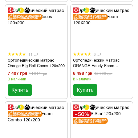
11
6
Ортопедический матрас
Ортопедический матрас
Orange Big Roll Cocos 120x200
ORANGE Handy Foam
120X200
7 407 грн
6 498 грн
14 814 грн
12 996 грн
В наличии
В наличии
Купить
Купить