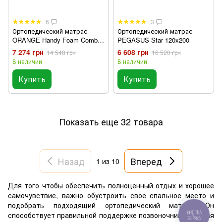
6
3
Ортопедический матрас
Ортопедический матрас
ORANGE Handy Foam Combo
PEGASUS Star 120x200
120x200
7 274 грн
6 608 грн
14 548 грн
16 520 грн
В наличии
В наличии
Купить
Купить
Показать еще 32 товара
Назад
Вперед
1
из 10
Для того чтобы обеспечить полноценный отдых и хорошее
самочувствие, важно обустроить свое спальное место и
подобрать подходящий ортопедический матрас. Он
способствует правильной поддержке позвоночника, снимая
КНОПКА
ЗВ'ЯЗКУ