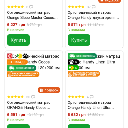
6
37
Ортопедический матрас
Ортопедический матрас
Orange Sleep Master Cocos
Orange Handy двухсторонний
120x200
120x200
6 227 грн
5 571 грн
8 782 грн
11 142 грн
В наличии
В наличии
Купить
Купить
НА СКЛАДЕ
6
6
подарок
30
4
Ортопедический матрас
Ортопедический матрац
ORANGE Handy Cocos
Orange Handy Linen Ultra
двухсторонний 120x200 см
120х200 см
6 591 грн
6 632 грн
13 182 грн
16 580 грн
В наличии
В наличии