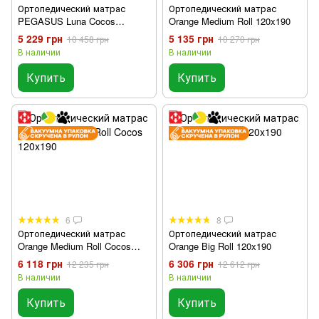
Ортопедический матрас
Ортопедический матрас
PEGASUS Luna Cocos
Orange Medium Roll 120x190
120x190
5 229 грн
5 135 грн
10 458 грн
10 270 грн
В наличии
В наличии
Купить
Купить
6
8
Ортопедический матрас
Ортопедический матрас
Orange Medium Roll Cocos
Orange Big Roll 120x190
120x190
6 118 грн
6 306 грн
12 235 грн
12 612 грн
В наличии
В наличии
Купить
Купить