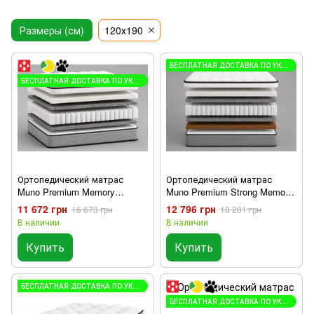
Размеры (см)
120х190
БЕСПЛАТНАЯ ДОСТАВКА ПО УКРАИНЕ
БЕСПЛАТНАЯ ДОСТАВКА ПО УКРАИНЕ
Ортопедический матрас
Ортопедический матрас
Muno Premium Memory
Muno Premium Strong Memory
120х190 см
120х190 см
11 672 грн
12 796 грн
16 673 грн
18 281 грн
В наличии
В наличии
Купить
Купить
БЕСПЛАТНАЯ ДОСТАВКА ПО УКРАИНЕ
БЕСПЛАТНАЯ ДОСТАВКА ПО УКРАИНЕ