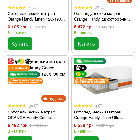
4
37
Ортопедический матрац
Ортопедический матрас
Orange Handy Linen 120х190
Orange Handy двухсторонний
см
120x190
6 105 грн
5 472 грн
15 263 грн
10 944 грн
В наличии
В наличии
Купить
Купить
НА СКЛАДЕ
6
6
подарок
30
4
Ортопедический матрас
Ортопедический матрац
ORANGE Handy Cocos
Orange Handy Linen Ultra
двухсторонний 120x190 см
120х190 см
6 492 грн
6 529 грн
12 984 грн
16 324 грн
В наличии
В наличии