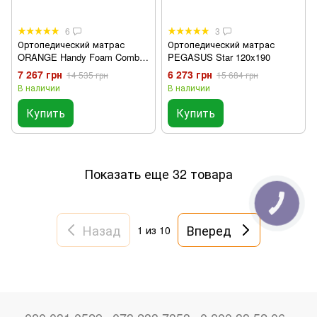
6
3
Ортопедический матрас
Ортопедический матрас
ORANGE Handy Foam Combo
PEGASUS Star 120x190
120x190
7 267 грн
6 273 грн
14 535 грн
15 684 грн
В наличии
В наличии
Купить
Купить
Показать еще 32 товара
КНОПКА
ЗВ'ЯЗКУ
Назад
Вперед
1
из 10