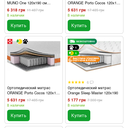
MUNO One 120х190 см
ORANGE Porto Cocos 120x190
двухсторонний
см
6 318 грн
5 631 грн
11 487 грн
17 485 грн
В наличии
В наличии
Купить
Купить
6
6
6
Ортопедический матрас
Ортопедический матрас
ORANGE Porto Cocos 120x190
Orange Sleep Master 120x190
см
5 631 грн
5 177 грн
17 485 грн
7 300 грн
В наличии
В наличии
Купить
Купить