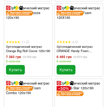
11
6
Ортопедический матрас
Ортопедический матрас
Orange Big Roll Cocos 120x190
ORANGE Handy Foam
120X190
7 383 грн
6 485 грн
14 765 грн
12 971 грн
В наличии
В наличии
Купить
Купить