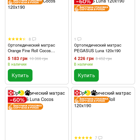
8
1
Ортопедический матрас
Ортопедический матрас
Orange Fine Roll Cocos
PEGASUS Luna 120x190
120x190
5 183 грн
4 226 грн
10 366 грн
8 452 грн
В наличии
В наличии
Купить
Купить
7