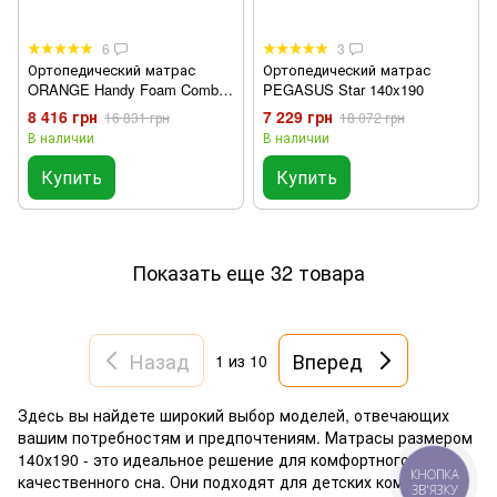
6
3
Ортопедический матрас
Ортопедический матрас
ORANGE Handy Foam Combo
PEGASUS Star 140x190
140x190
8 416 грн
7 229 грн
16 831 грн
18 072 грн
В наличии
В наличии
Купить
Купить
Показать еще 32 товара
Назад
Вперед
1
из 10
Здесь вы найдете широкий выбор моделей, отвечающих
вашим потребностям и предпочтениям. Матрасы размером
140х190 - это идеальное решение для комфортного и
качественного сна. Они подходят для детских комнат,
КНОПКА
ЗВ'ЯЗКУ