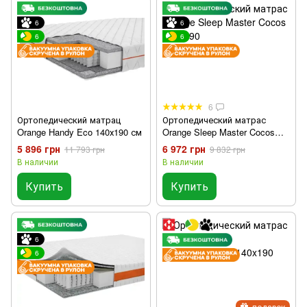
6
6
6
6
6
Ортопедический матрац
Ортопедический матрас
Orange Handy Eco 140х190 см
Orange Sleep Master Cocos
140x190
5 896 грн
6 972 грн
11 793 грн
9 832 грн
В наличии
В наличии
Купить
Купить
6
6
подарок