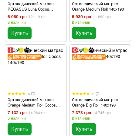
Ортопедический матрас
Ортопедический матрас
PEGASUS Luna Cocos
Orange Medium Roll 140x190
140x190
6 060 грн
5 930 грн
12 119 грн
11 860 грн
В наличии
В наличии
Купить
Купить
6
8
Ортопедический матрас
Ортопедический матрас
Orange Medium Roll Cocos
Orange Big Roll 140x190
140x190
7 132 грн
7 373 грн
14 264 грн
14 745 грн
В наличии
В наличии
Купить
Купить