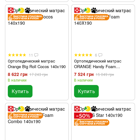
11
6
Ортопедический матрас
Ортопедический матрас
Orange Big Roll Cocos 140x190
ORANGE Handy Foam
140X190
8 622 грн
7 524 грн
17 243 грн
15 049 грн
В наличии
В наличии
Купить
Купить