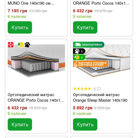
MUNO One 140х190 см
ORANGE Porto Cocos 140x190
двухсторонний
см
7 195 грн
6 432 грн
13 083 грн
19 970 грн
В наличии
В наличии
Купить
Купить
6
6
6
Ортопедический матрас
Ортопедический матрас
ORANGE Porto Cocos 140x190
Orange Sleep Master 140x190
см
6 432 грн
5 892 грн
19 970 грн
8 309 грн
В наличии
В наличии
Купить
Купить