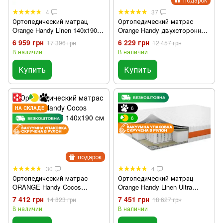
4
37
Ортопедический матрац
Ортопедический матрас
Orange Handy Linen 140х190
Orange Handy двухсторонний
см
140x190
6 959 грн
6 229 грн
17 396 грн
12 457 грн
В наличии
В наличии
Купить
Купить
НА СКЛАДЕ
6
6
подарок
30
4
Ортопедический матрас
Ортопедический матрац
ORANGE Handy Cocos
Orange Handy Linen Ultra
двухсторонний 140x190 см
140х190 см
7 412 грн
7 451 грн
14 823 грн
18 627 грн
В наличии
В наличии