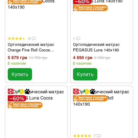
8
1
Ортопедический матрас
Ортопедический матрас
Orange Fine Roll Cocos
PEGASUS Luna 140x190
140x190
5 879 грн
4 890 грн
11 759 грн
9 780 грн
В наличии
В наличии
Купить
Купить
7