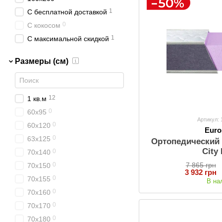
1
С бесплатной доставкой
0
С кокосом
1
С максимальной скидкой
0
С подарком
Размеры (см)
12
1 кв.м
0
60х95
Артикул:
0
60х120
Euro
0
63х125
Ортопедический 
City
0
70х140
7 865 грн
0
70х150
3 932 грн
0
70х155
В на
0
70х160
0
70х170
0
70х180