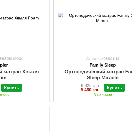
25468950-00000
Артикул: 14032021-13
pler
Family Sleep
й матрас Хвыля
Ортопедический матрас Fa
oam
Sleep Miracle
6 825 грн
Купить
Купить
5 460 грн
личии
В наличии