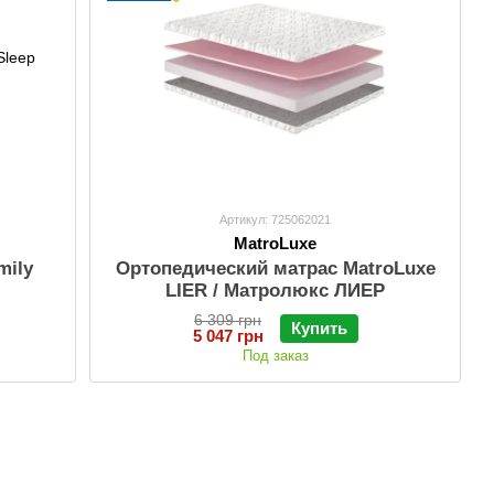
Артикул: 725062021
MatroLuxe
mily
Ортопедический матрас MatroLuxe
LIER / Матролюкс ЛИЕР
6 309 грн
Купить
5 047 грн
Под заказ