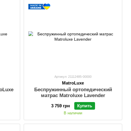
Артикул: 21112485-00000
MatroLuxe
oLuxe
Беспружинный ортопедический
матрас Matroluxe Lavender
3 759 грн
Купить
В наличии