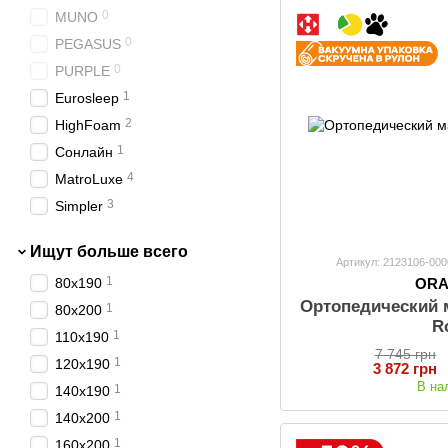
Беспружинные матрасы с
0
MUNO
2
латексом
0
PEGASUS
Беспружинные детские
0
матрасы
0
PURPLE
0
Детские матрасы с кокосом
1
Eurosleep
2
Матрасы 160х200 см
2
HighFoam
0
Премиум матрасы
1
Сонлайн
Матрасы со штучным
4
MatroLuxe
0
интеллектом
3
Simpler
0
Usleep
Ищут больше всего
0
Viorina-deko
Артикул: 2123106-000
1
80х190
OR
1
Family Sleep
Ортопедический 
1
80х200
0
EMM
R
1
110х190
7 745 грн
1
120х190
3 872 грн
В на
1
140х190
1
140х200
1
160х200