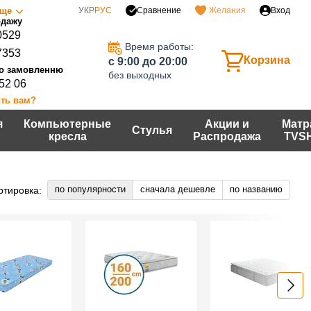
Сравнение
ще
УКР
РУС
Желания
Вход
0529
Время работы:
7353
Корзина
c 9:00 до 20:00
без выходных
 52 06
ть вам?
я
Компьютерные
Акции и
Матр
Стулья
кресла
Распродажа
TVS
по популярности
сначала дешевле
по названию
ртировка: