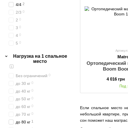
2
31
2
4/4
1
32
0
2/3
2
33
0
2
1
35
0
3
1
42
0
4
1
18+3
0
5
0
2/2
Артикул
Нагрузка на 1 спальное
Matr
0
2/4
место
Ортопедический 
0
2/5
Boom Boom
0
3/2
0
Без ограничений
4 016 грн
0
3/5
0
до 30 кг
Под 
0
4/3
0
до 40 кг
2
4/5
0
до 50 кг
0
5/3
0
до 60 кг
Если спальное место не
0
5/4
0
небольшой квартире, пр
до 70 кг
0
5/5
сон поможет наш матрас
1
до 80 кг
0