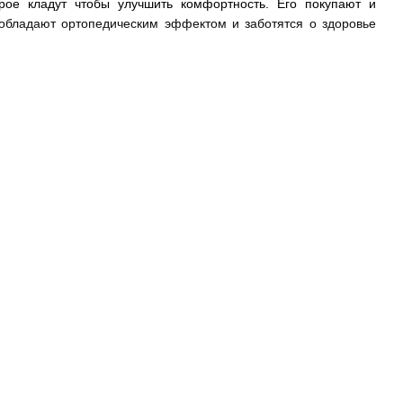
рое кладут чтобы улучшить комфортность. Его покупают и
и обладают ортопедическим эффектом и заботятся о здоровье
магазине Amebli можно подобрать модели с такими видами
, обеспечивающий естественную циркуляцию воздуха спального
бавиться от болевых ощущений в суставах тем, кто страдает
ющий эффектом памяти и точно повторяющий контуры тела
 Его часто используют в качестве наполнителя для детских
 правильном положении;
личается высокой упругостью и эластичностью, обладает