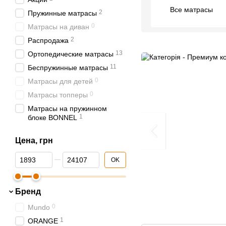
Все матрасы
2
Пружинные матрасы
0
Матрасы на диван
2
Распродажа
13
Ортопедические матрасы
11
Беспружинные матрасы
0
Матрасы для детей
0
Матрасы топперы
Матрасы на пружинном
1
блоке BONNEL
Матрасы на пружинном
1
Цена, грн
блоке POCKET SPRING
0
Матрасы MULTY ZONE
От Цена, грн
До Цена, грн
OK
3
Акции и Распродажа
Пружинные матрасы с
0
кокосом
Бренд
Беспружинные матрасы с
0
Mundo
2
кокосом
1
ORANGE