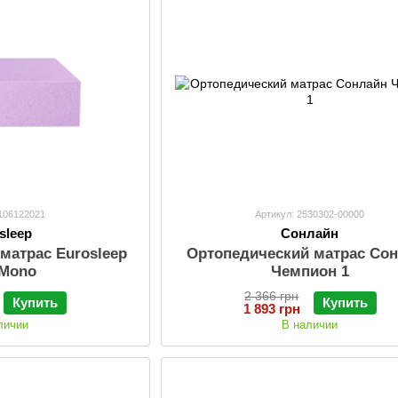
 106122021
Артикул: 2530302-00000
sleep
Сонлайн
матрас Eurosleep
Ортопедический матрас Со
 Mono
Чемпион 1
2 366 грн
Купить
Купить
1 893 грн
личии
В наличии