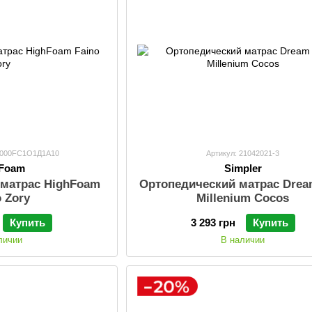
85000FC1O1Д1А10
Артикул: 21042021-3
hFoam
Simpler
 матрас HighFoam
Ортопедический матрас Drea
o Zory
Millenium Cocos
Купить
3 293 грн
Купить
личии
В наличии