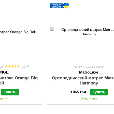
8
00
Артикул: 212183-00000
ANGE
MatroLuxe
матрас Orange Big
Ортопедический матрас Matr
oll
Harmony
Купить
9 065 грн
Купить
личии
В наличии