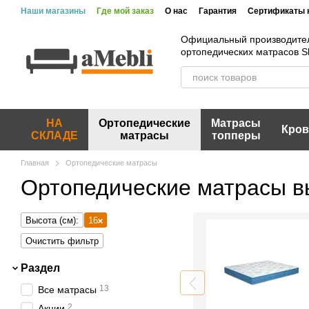
Перейти к основному контенту
Наши магазины
Где мой заказ
О нас
Гарантия
Сертификаты 
Официальный производите
ортопедических матрасов 
НА
Ортопедические
Матрасы
Кров
СКЛАДЕ
матрасы
топперы
Главная
Ортопедические матрасы
Ортопедические матрасы в
Высота (см):
16
Очистить фильтр
Раздел
13
Все матрасы
2
Акции