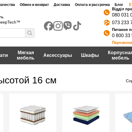
Е
качества
Обмен и возврат
Доставка
Оплата и рассрочка
Блог
080 031 
ль
SleepTech™
073 233 
0 800 33
Перезвони
Мягкая
Корпусна
ати
Аксессуары
Шкафы
мебель
мебель
ысотой 16 см
Со