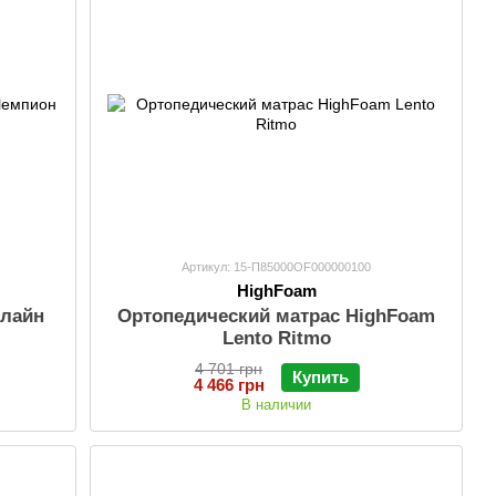
Артикул: 15-П85000OF000000100
HighFoam
нлайн
Ортопедический матрас HighFoam
Lento Ritmo
4 701 грн
Купить
4 466 грн
В наличии