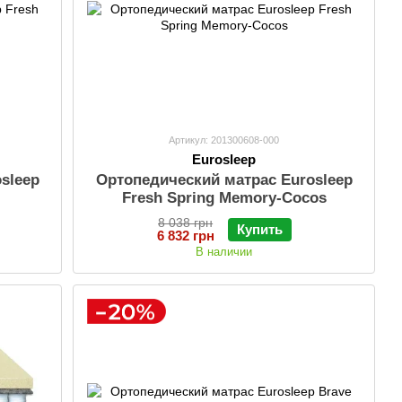
Артикул: 201300608-000
Eurosleep
sleep
Ортопедический матрас Eurosleep
Fresh Spring Memory-Cocos
8 038 грн
Купить
6 832 грн
В наличии