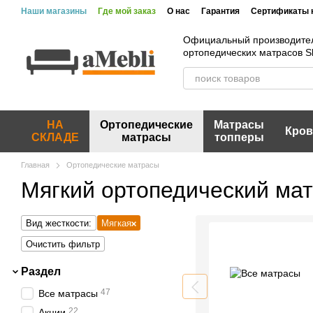
Перейти к основному контенту
Наши магазины
Где мой заказ
О нас
Гарантия
Сертификаты 
Официальный производите
ортопедических матрасов 
НА
Ортопедические
Матрасы
Кров
СКЛАДЕ
матрасы
топперы
Главная
Ортопедические матрасы
Мягкий ортопедический ма
Вид жесткости:
Мягкая
Очистить фильтр
Раздел
47
Все матрасы
22
Акции