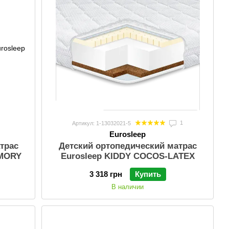
1
Артикул: 1-13032021-5
Eurosleep
трас
Детский ортопедический матрас
EMORY
Eurosleep KIDDY COCOS-LATEX
3 318 грн
Купить
В наличии