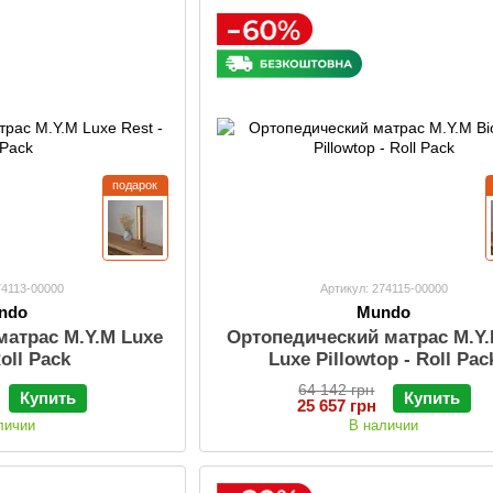
подарок
74113-00000
Артикул: 274115-00000
ndo
Mundo
матрас M.Y.M Luxe
Ортопедический матрас M.Y.
Roll Pack
Luxe Pillowtop - Roll Pac
64 142 грн
Купить
Купить
25 657 грн
личии
В наличии