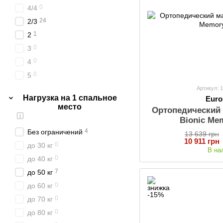
1
31
0
4/4
0
32
24
2/3
0
33
1
2
0
35
0
3
0
42
0
4
0
18+3
0
5
4
2/2
Артикул: 
Нагрузка на 1 спальное
Euro
10
2/4
место
Ортопедический 
2
2/5
Bionic Me
0
3/2
4
Без ограничений
13 639 грн
10 911 грн
0
3/5
0
до 30 кг
В на
0
4/3
0
до 40 кг
0
4/5
7
до 50 кг
0
5/3
0
до 60 кг
0
5/4
0
до 70 кг
0
5/5
0
до 80 кг
1