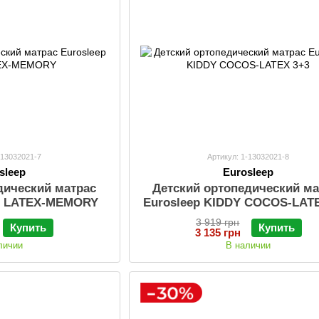
-13032021-7
Артикул: 1-13032021-8
sleep
Eurosleep
дический матрас
Детский ортопедический ма
DY LATEX-MEMORY
Eurosleep KIDDY COCOS-LAT
3 919 грн
Купить
Купить
3 135 грн
личии
В наличии