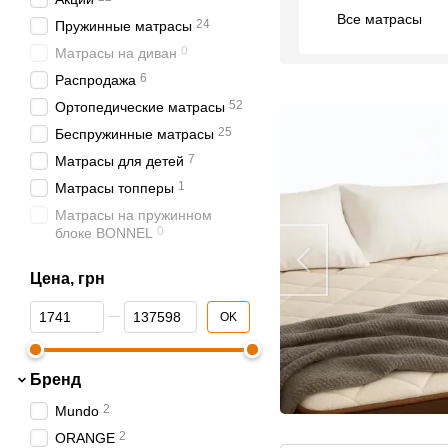
Все матрасы
24
Пружинные матрасы
0
Матрасы на диван
6
Распродажа
52
Ортопедические матрасы
25
Беспружинные матрасы
7
Матрасы для детей
1
Матрасы топперы
Матрасы на пружинном
0
блоке BONNEL
Матрасы на пружинном
20
Цена, грн
блоке POCKET SPRING
3
Матрасы MULTY ZONE
От Цена, грн
До Цена, грн
OK
27
Акции и Распродажа
Пружинные матрасы с
6
кокосом
Бренд
Беспружинные матрасы с
2
Mundo
9
кокосом
2
ORANGE