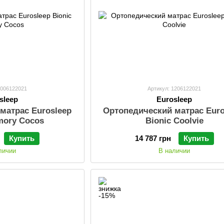
1006122021
Артикул: 1206122021
sleep
Eurosleep
матрас Eurosleep
Ортопедический матрас Euro
mory Cocos
Bionic Coolvie
Купить
14 787 грн
Купить
личии
В наличии