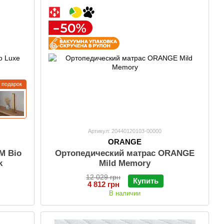
подарок
Артикул: 20440120103-00000
ORANGE
M Bio
Ортопедический матрас ORANGE
k
Mild Memory
12 029 грн
Купить
4 812 грн
В наличии