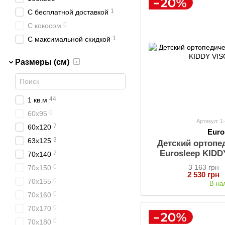
1
С бесплатной доставкой
0
С кокосом
1
С максимальной скидкой
0
С подарком
Размеры (см)
44
1 кв.м
0
60х95
Артикул: 1
7
60х120
Euro
3
63х125
Детский ортопе
Eurosleep KID
7
70х140
3 163 грн
0
70х150
2 530 грн
0
70х155
В на
0
70х160
0
70х170
0
70х180