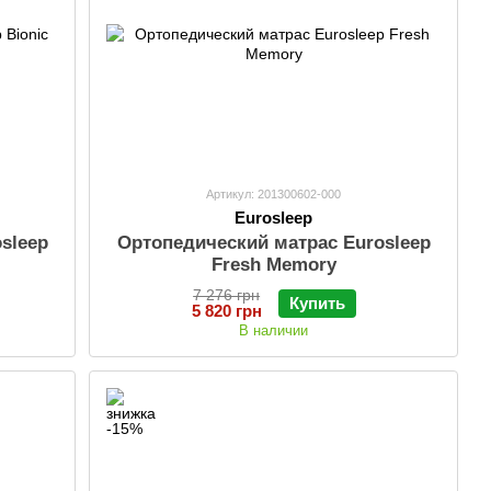
Артикул: 201300602-000
Eurosleep
sleep
Ортопедический матрас Eurosleep
Fresh Memory
7 276 грн
Купить
5 820 грн
В наличии