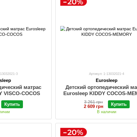
-13032021-3
Артикул: 1-13032021-4
sleep
Eurosleep
дический матрас
Детский ортопедический ма
DY VISCO-СOСOS
Eurosleep KIDDY COCOS-M
3 261 грн
Купить
Купить
2 609 грн
личии
В наличии