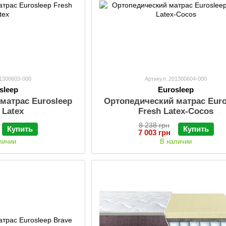
01300603-000
Артикул: 201300604-000
sleep
Eurosleep
матрас Eurosleep
Ортопедический матрас Euro
 Latex
Fresh Latex-Cocos
8 238 грн
Купить
Купить
7 003 грн
личии
В наличии