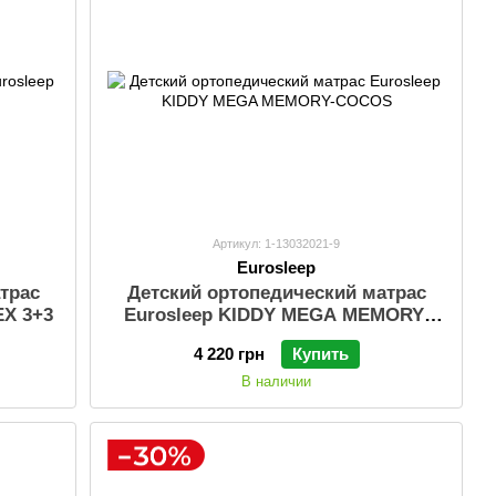
Артикул: 1-13032021-9
Eurosleep
трас
Детский ортопедический матрас
EX 3+3
Eurosleep KIDDY MEGA MEMORY-
COCOS
4 220 грн
Купить
В наличии