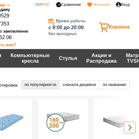
Сравнение
ще
УКР
РУС
Желания
Вход
0529
Время работы:
7353
Корзина
c 9:00 до 20:00
без выходных
 52 06
ть вам?
я
Компьютерные
Акции и
Матр
Стулья
кресла
Распродажа
TVS
по популярности
сначала дешевле
по названию
ртировка: