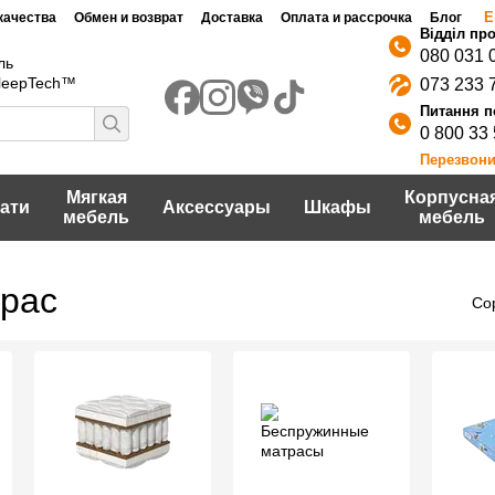
Е
качества
Обмен и возврат
Доставка
Оплата и рассрочка
Блог
080 031 
ль
SleepTech™
073 233 
0 800 33
Перезвони
Мягкая
Корпусна
ати
Аксессуары
Шкафы
мебель
мебель
трас
Со