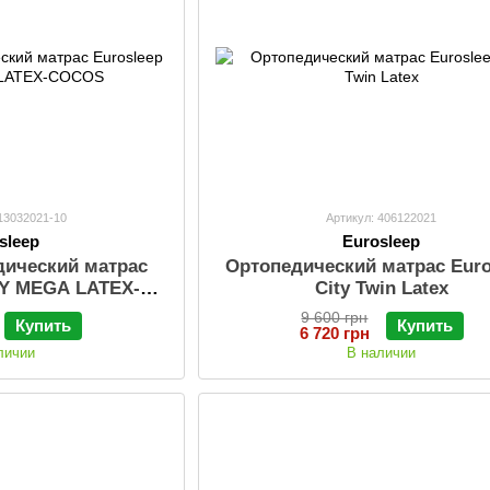
-13032021-10
Артикул: 406122021
sleep
Eurosleep
дический матрас
Ортопедический матрас Euro
DY MEGA LATEX-
City Twin Latex
COS
9 600 грн
Купить
Купить
6 720 грн
личии
В наличии