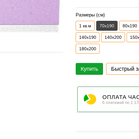
Размеры (см)
1 кв.м
70х190
80х190
140х190
140х200
150
180х200
Купить
Быстрый з
ОПЛАТА ЧА
6 платежей по 1 17