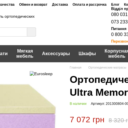
качества
Обмен и возврат
Доставка
Оплата и рассрочка
Блог
Ко
Договор публичной оферты
шение
Политика конфидециальности
080 031
ь ортопедических
073 233
0 800 3
Перезво
Мягкая
Корпусна
ати
Аксессуары
Шкафы
мебель
мебель
Главная
Ортопедические матрасы
Ортопедиче
Ultra Memo
В наличии
Артикул: 201300804-0
7 072 грн
8 320 