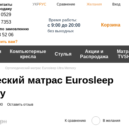
Сравнение
УКР
РУС
Желания
Вход
нтакты
 0529
Время работы:
 7353
Корзина
c 9:00 до 20:00
без выходных
3 52 06
нить вам?
я
Компьютерные
Акции и
Матр
Стулья
кресла
Распродажа
TVS
Ортопедический матрас Eurosleep Ultra Memory
ский матрас Eurosleep
ry
00
Оставить отзыв
грн
К сравнению
В желания