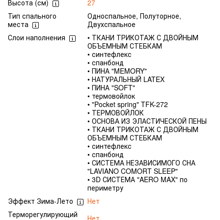
Высота (см)
27
Тип спального
Односпальное, Полуторное,
места
Двухспальное
Слои наполнения
• ТКАНИ ТРИКОТАЖ С ДВОЙНЫМ
ОБЪЕМНЫМ СТЕБКАМ
• синтефлекс
• спанбонд
• ПИНА "MEMORY"
• НАТУРАЛЬНЫЙ LATEX
• ПИНА "SOFT"
• термовойлок
• "Pocket spring" TFK-272
• ТЕРМОВОЙЛОК
• ОСНОВА ИЗ ЭЛАСТИЧЕСКОЙ ПЕНЫ
• ТКАНИ ТРИКОТАЖ С ДВОЙНЫМ
ОБЪЕМНЫМ СТЕБКАМ
• синтефлекс
• спанбонд
• СИСТЕМА НЕЗАВИСИМОГО СНА
"LAVIANO COMORT SLEEP"
• 3D СИСТЕМА "AERO MAX" по
периметру
Эффект Зима-Лето
Нет
Терморегулирующий
Нет