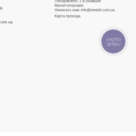
3
Гнездовского, 1-а (бывшая
Магнитогорская)
06
Написать нам:
info@amebli.com.ua
Карта проезда
.com.ua