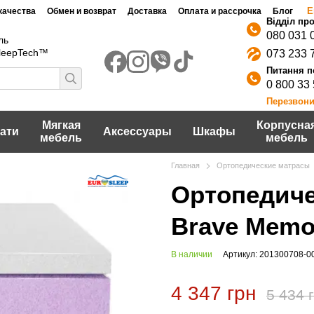
Е
качества
Обмен и возврат
Доставка
Оплата и рассрочка
Блог
080 031 
ль
SleepTech™
073 233 
0 800 33
Перезвони
Мягкая
Корпусна
ати
Аксессуары
Шкафы
мебель
мебель
Главная
Ортопедические матрасы
Ортопедиче
Brave Memo
В наличии
Артикул: 201300708-0
4 347 грн
5 434 