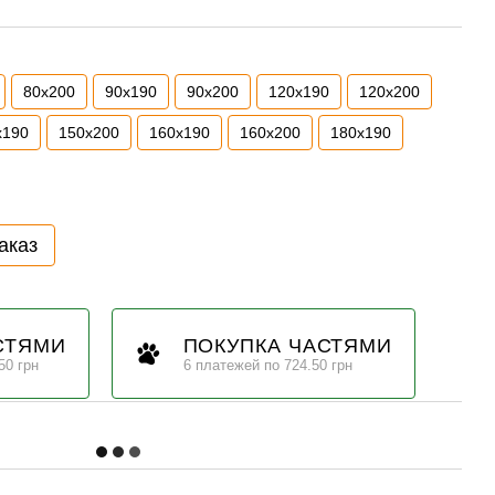
80х200
90х190
90х200
120х190
120х200
х190
150х200
160х190
160х200
180х190
аказ
СТЯМИ
ПОКУПКА ЧАСТЯМИ
50 грн
6 платежей по 724.50 грн