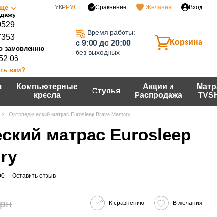
Сравнение
ще
УКР
РУС
Желания
Вход
0529
Время работы:
7353
Корзина
c 9:00 до 20:00
без выходных
 52 06
ть вам?
я
Компьютерные
Акции и
Матр
Стулья
кресла
Распродажа
TVS
Ортопедический матрас Eurosleep Brave Memory
ский матрас Eurosleep
ry
00
Оставить отзыв
грн
К сравнению
В желания