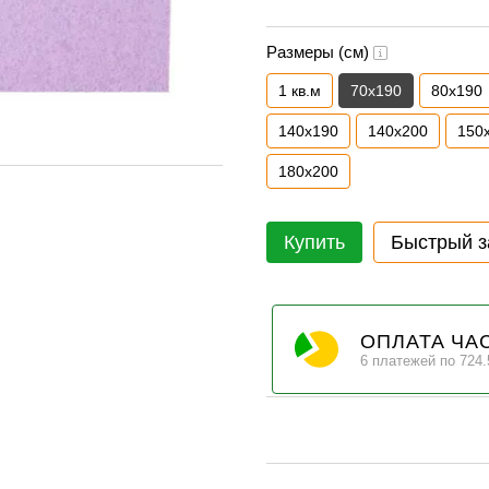
Размеры (см)
1 кв.м
70х190
80х190
140х190
140х200
150
180х200
Купить
Быстрый з
ОПЛАТА ЧА
6 платежей по 724.