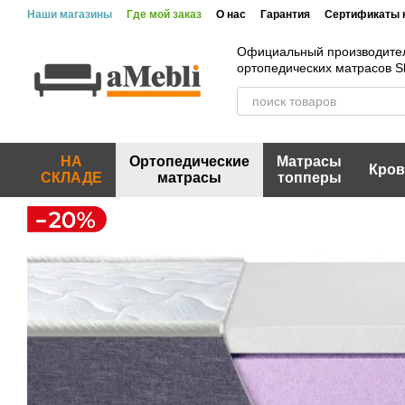
Перейти к основному контенту
Наши магазины
Где мой заказ
О нас
Гарантия
Сертификаты 
Официальный производите
ортопедических матрасов 
НА
Ортопедические
Матрасы
Кров
СКЛАДЕ
матрасы
топперы