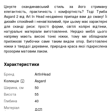
Цінуєте скандинавський стиль за його стриману
елегантність, практичність і комфортність? Тоді Тумба
Asgard 2 від Art In Head неодмінно припаде вам до смаку! Її
дизайн спокійний і ненав’язливий, при цьому має характерні
для сканді риси: прості форми, світлі колірні відтінки,
натуральні матеріали виготовлення. Нерідко меблі цього
напряму мають високі тонкі ніжки, тому ми обладнали
приліжкові тумбочки саме таким видом опор. Виготовлені
ніжки з твердої деревини, природна краса якої підкреслена
прозорим матовим лаком.
Характеристики
Бренд
ArtInHead
Колекція
Asgard
Ширина, см
50
Висота
55
Глибина
40
Матеріал
ДСП