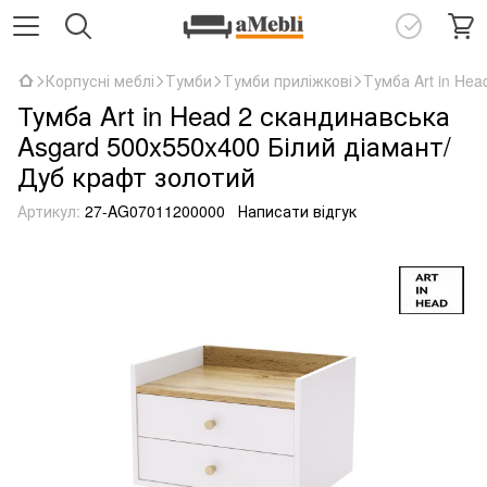
Корпусні меблі
Тумби
Тумби приліжкові
Тумба Art in He
Тумба Art in Head 2 скандинавська
Asgard 500x550x400 Білий діамант/
Дуб крафт золотий
Артикул:
27-AG07011200000
Написати відгук