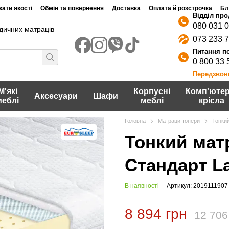
ати якості
Обмін та повернення
Доставка
Оплата й розстрочка
Бл
080 031 
дичних матраців
073 233 
0 800 33 
Передзвон
М'які
Корпусні
Комп'ютер
Аксесуари
Шафи
меблі
меблі
крісла
Головна
Матраци топери
Тонкий
Тонкий мат
Стандарт La
В наявності
Артикул: 2019111907
8 894 грн
12 706