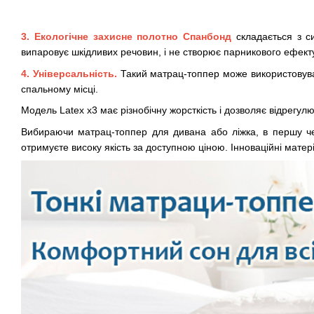
3. Екологічне захисне полотно Спанбонд
складається з си
випаровує шкідливих речовин, і не створює парникового ефект
4. Універсальність.
Такий матрац-топпер може використовува
спальному місці.
Модель Latex x3 має різнобічну жорсткість і дозволяє відрегул
Вибираючи матрац-топпер для дивана або ліжка, в першу чер
отримуєте високу якість за доступною ціною. Інноваційні мате