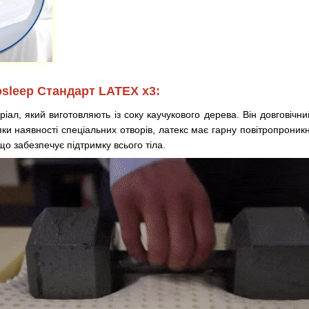
sleep Стандарт LATEX x3:
ал, який виготовляють із соку каучукового дерева. Він довговічний 
ки наявності спеціальних отворів, латекс має гарну повітропрони
 що забезпечує підтримку всього тіла.