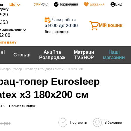
Порівняння
Ще
УКР
РУС
Бажання
Вхід
ог
0529
Часи роботи:
7353
Мій кошик
з 9:00 до 20:00
без вихідних
52 06
ити вам?
ні
Акції та
Матраци
Наші
Стільці
Розпродаж
TVSHOP
магазини
 матрац-топер Eurosleep Стандарт Latex x3 180х200 см
рац-топер Eurosleep
tex x3 180х200 см
-15
Написати відгук
 грн
Порівняти
В бажання