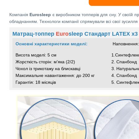
Компанія
Eurosleep
є виробником топперів для сну. У своїй пр
обладнанням. Технологи компанії спрямували всі свої зусилля
Матрац-топпер
Euro
sleep Стандарт LATEX x3
Основні характеристики моделі:
Наповнення:
Висота моделі: 5 см
1.Синтефлек
Жорсткість сторін: м'яка (2/2)
2. Спанбонд
Чохол із трикотажу на блискавці
3. Натуральн
Максимальне навантаження: до 200 кг
4. Спанбонд
Гарантія: 18 місяців
5. Синтефле