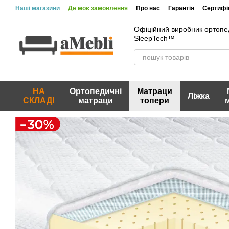
Перейти до основного контенту
Наші магазини
Де моє замовлення
Про нас
Гарантія
Сертифік
Офіційний виробник ортопе
SleepTech™
НА
Ортопедичні
Матраци
Ліжка
СКЛАДІ
матраци
топери