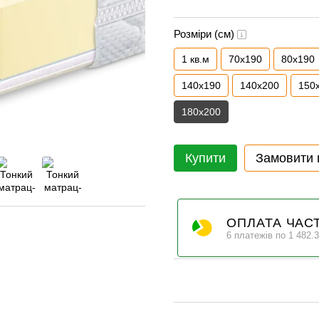
Розміри (см)
1 кв.м
70x190
80x190
140x190
140x200
150
180x200
Купити
Замовити
ОПЛАТА ЧАС
6 платежів по 1 482.3