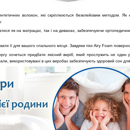
нтетичних волокон, які скріплюються безклейовим методом. Як н
у.
тися як на матрацах, так і на диванах, забезпечуючи ортопедичний
ювати її для вашого спального місця. Завдяки піні Airy Foam повер
гу хочеться придбати якісний виріб, який прослужить не один рі
ріали, використовувані в цих виробах забезпечують здоровий сон для