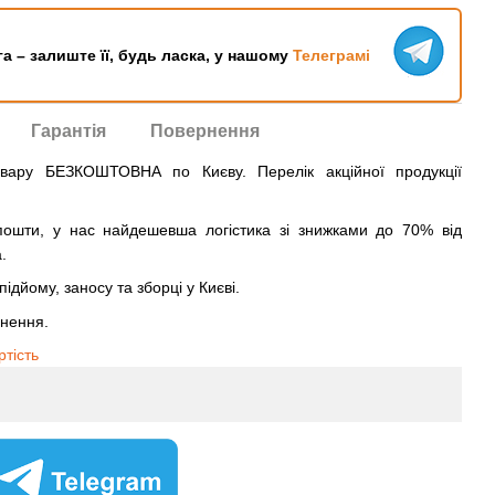
га – залиште її, будь ласка, у нашому
Телеграмі
Гарантія
Повернення
овару БЕЗКОШТОВНА по Києву. Перелік акційної продукції
ошти, у нас найдешевша логістика зі знижками до 70% від
.
ідйому, заносу та зборці у Києві.
рнення.
ртість