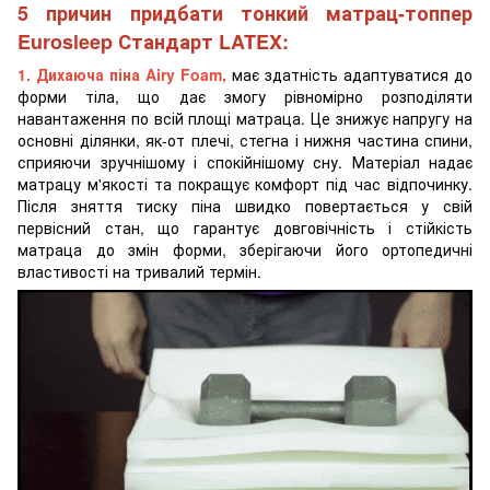
5 причин придбати тонкий матрац-топпер
Eurosleep Стандарт LATEX
:
1.
Дихаюча піна Airy Foam,
має здатність адаптуватися до
форми тіла, що дає змогу рівномірно розподіляти
навантаження по всій площі матраца. Це знижує напругу на
основні ділянки, як-от плечі, стегна і нижня частина спини,
сприяючи зручнішому і спокійнішому сну. Матеріал надає
матрацу м'якості та покращує комфорт під час відпочинку.
Після зняття тиску піна швидко повертається у свій
первісний стан, що гарантує довговічність і стійкість
матраца до змін форми, зберігаючи його ортопедичні
властивості на тривалий термін.