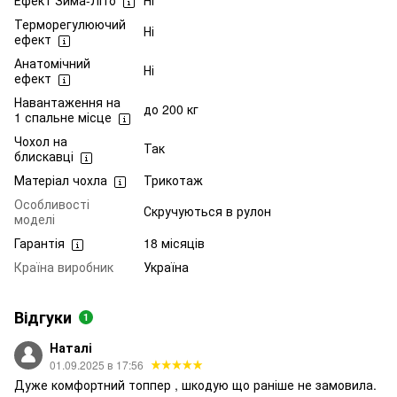
Терморегулюючий
Ні
ефект
Анатомічний
Ні
ефект
Навантаження на
до 200 кг
1 спальне місце
Чохол на
Так
блискавці
Матеріал чохла
Трикотаж
Особливості
Скручуються в рулон
моделі
Гарантія
18 місяців
Країна виробник
Україна
Відгуки
1
Наталі
01.09.2025 в 17:56
Дуже комфортний топпер , шкодую що раніше не замовила.