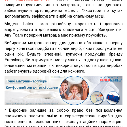
використовуватися як на матрацах, так і на диванах,
забезпечуючи ортопедичний ефект. Фіксатори по кутах
допомагають зафіксувати виріб на спальному місці.
Модель Latex має різнобічну жорсткість і дозволяє
відрегулювати її для вашого спального місця. Завдяки піні
Airy Foam поверхня матраца має приємну пружність.
Вибираючи матрац-топпер для дивана або ліжка, в першу
чергу хочеться придбати якісний виріб, який прослужить не
один рік. Будьте впевнені, купуючи продукцію бренду
Eurosleep, Ви отримуєте високу якість за доступною ціною.
Інноваційні матеріали, які використовуються в цих виробах
забезпечують здоровий сон для кожного.
* Виробник залишає за собою право без повідомлення
споживача вносити зміни в характеристики виробів для
поліпшення їх технологічних і експлуатаційних параметрів.
Вид виробів може незначно відрізнятися від представлених