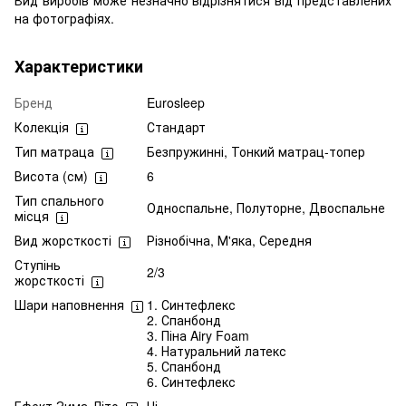
на фотографіях.
Характеристики
Бренд
Eurosleep
Колекція
Стандарт
Тип матраца
Безпружинні, Тонкий матрац-топер
Висота (см)
6
Тип спального
Односпальне, Полуторне, Двоспальне
місця
Вид жорсткості
Різнобічна, М'яка, Середня
Ступінь
2/3
жорсткості
Шари наповнення
1. Синтефлекс
2. Спанбонд
3. Піна Airy Foam
4. Натуральний латекс
5. Спанбонд
6. Синтефлекс
Ефект Зима-Літо
Ні