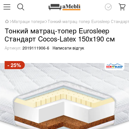
Матраци топери
Тонкий матрац-топер Eurosleep Стандарт
Тонкий матрац-топер Eurosleep
Стандарт Cocos-Latex 150х190 см
Артикул:
2019111906-6
Написати відгук
- 25%