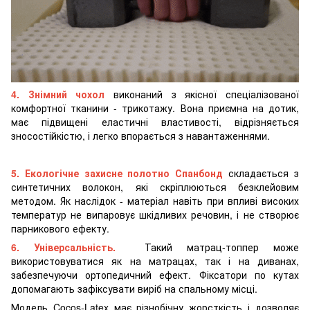
4. Знімний чохол
виконаний з якісної спеціалізованої
комфортної тканини - трикотажу. Вона приємна на дотик,
має підвищені еластичні властивості, відрізняється
зносостійкістю, і легко впорається з навантаженнями.
5. Екологічне захисне полотно Спанбонд
складається з
синтетичних волокон, які скріплюються безклейовим
методом. Як наслідок - матеріал навіть при впливі високих
температур не випаровує шкідливих речовин, і не створює
парникового ефекту.
6. Універсальність.
Такий матрац-топпер може
використовуватися як на матрацах, так і на диванах,
забезпечуючи ортопедичний ефект. Фіксатори по кутах
допомагають зафіксувати виріб на спальному місці.
Модель Cocos-Latex має різнобічну жорсткість і дозволяє