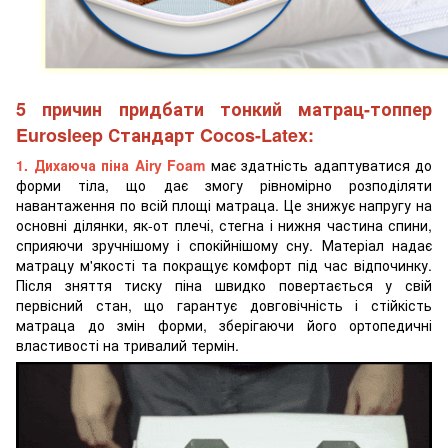
5 причин придбати тонкий матрац-топпер
Eurosleep Стандарт Cocos-Latex:
1.
Дихаюча піна Airy Foam
має здатність адаптуватися до
форми тіла, що дає змогу рівномірно розподіляти
навантаження по всій площі матраца. Це знижує напругу на
основні ділянки, як-от плечі, стегна і нижня частина спини,
сприяючи зручнішому і спокійнішому сну. Матеріал надає
матрацу м'якості та покращує комфорт під час відпочинку.
Після зняття тиску піна швидко повертається у свій
первісний стан, що гарантує довговічність і стійкість
матраца до змін форми, зберігаючи його ортопедичні
властивості на тривалий термін.