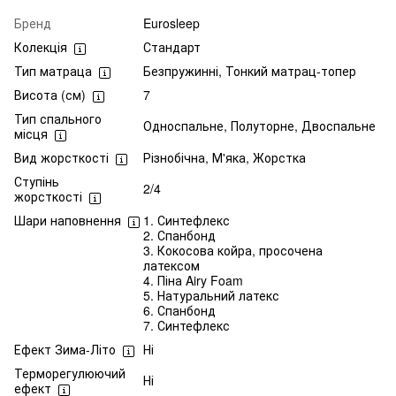
Бренд
Eurosleep
Колекція
Стандарт
Тип матраца
Безпружинні, Тонкий матрац-топер
Висота (см)
7
Тип спального
Односпальне, Полуторне, Двоспальне
місця
Вид жорсткості
Різнобічна, М'яка, Жорстка
Ступінь
2/4
жорсткості
Шари наповнення
1. Синтефлекс
2. Спанбонд
3. Кокосова койра, просочена
латексом
4. Піна Airy Foam
5. Натуральний латекс
6. Спанбонд
7. Синтефлекс
Ефект Зима-Літо
Ні
Терморегулюючий
Ні
ефект