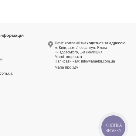
 інформація
9
Офіс компанії знаходиться за адресою:
м. Київ, ст.м. Лісова, вул. Якова
3
Гніздовського, 1-а (колишня
Магнітогорська)
06
Написати нам:
info@amebli.com.ua
Мапа проїзду
.com.ua
КНОПКА
ЗВ'ЯЗКУ