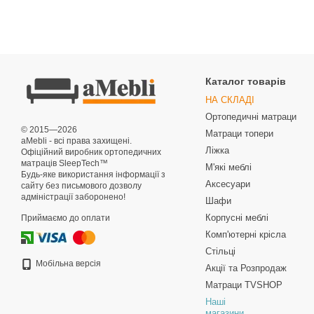
Каталог товарів
НА СКЛАДІ
Ортопедичні матраци
© 2015—2026
Матраци топери
aMebli - всі права захищені.
Ліжка
Офіційний виробник ортопедичних
матраців SleepTech™
М'які меблі
Будь-яке використання інформації з
Аксесуари
сайту без письмового дозволу
адміністрації заборонено!
Шафи
Корпусні меблі
Приймаємо до оплати
Комп'ютерні крісла
Стільці
Мобільна версія
Акції та Розпродаж
Матраци TVSHOP
Наші
магазини