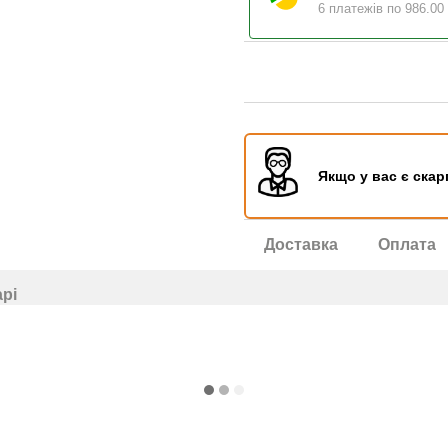
6 платежів по 986.00
Якщо у вас є скар
Доставка
Оплата
арі