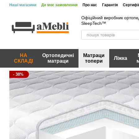
Перейти до основного контенту
Наші магазини
Де моє замовлення
Про нас
Гарантія
Сертифік
Вакансії
Акції та знижки
Відгуки про магазин
Офіційний виробник ортопе
SleepTech™
НА
Ортопедичні
Матраци
Ліжка
СКЛАДІ
матраци
топери
- 38%