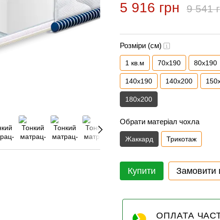
5 916 грн
9 541 
Розміри (см)
1 кв.м
70x190
80x190
140x190
140x200
150
180x200
Обрати матеріал чохла
Жаккард
Трикотаж
Купити
Замовити
ОПЛАТА ЧАС