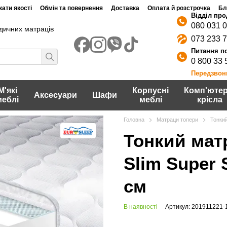
ати якості
Обмін та повернення
Доставка
Оплата й розстрочка
Бл
080 031 
дичних матраців
073 233 
0 800 33 
Передзвон
М'які
Корпусні
Комп'ютер
Аксесуари
Шафи
меблі
меблі
крісла
Головна
Матраци топери
Тонкий
Тонкий мат
Slim Super 
см
В наявності
Артикул: 201911221-