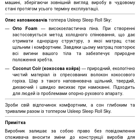
машині, зберігаючи зовнішній вигляд виробу в чудовому
стані протягом усього терміну експлуатації.
Опис наповнювачів
топпера Usleep Sleep Roll Sky:
Orto Foam
— високоеластична піна. При створенні
застосовується метод холодного спінювання, що дає
отримати однорідну структуру, з якої матрац стає
щільним і комфортним. Завдяки цьому матрац повторює
всі вигини вашого тіла та забезпечує природне
положення хребта.
Coconut Coir (кокосова койра)
— природний, екологічно
чистий матеріал із спресованих волокон кокосового
горіха. Шар з такого наповнювача щільний, твердий,
дихаючий і швидко висихає при намоканні. Підходить
для людей із проблемами опорно-рухового апарату.
Зроби свій відпочинок комфортним, а сон глибоким та
тривалим разом із топпером Usleep Sleep Roll Sky.
Примітка
Виробник залишає за собою право без повідомлення
споживача вносити зміни до конструкції виробів для