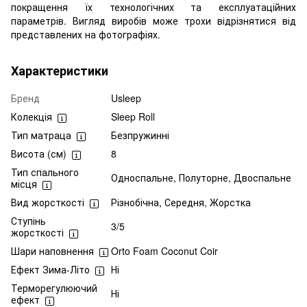
покращення їх технологічних та експлуатаційних
параметрів. Вигляд виробів може трохи відрізнятися від
представлених на фотографіях.
Характеристики
Бренд
Usleep
Колекція
Sleep Roll
Тип матраца
Безпружинні
Висота (см)
8
Тип спального
Односпальне, Полуторне, Двоспальне
місця
Вид жорсткості
Різнобічна, Середня, Жорстка
Ступінь
3/5
жорсткості
Шари наповнення
Orto Foam Coconut Coir
Ефект Зима-Літо
Ні
Терморегулюючий
Ні
ефект