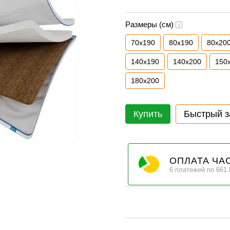
Размеры (см)
70х190
80х190
80х20
140х190
140х200
150
180х200
Купить
Быстрый з
ОПЛАТА ЧА
6 платежей по 661.