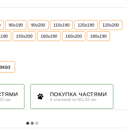
0
90х190
90х200
110х190
120х190
120х200
х190
150х200
160х190
160х200
180х190
аказ
СТЯМИ
ПОКУПКА ЧАСТЯМИ
83 грн
6 платежей по 661.83 грн