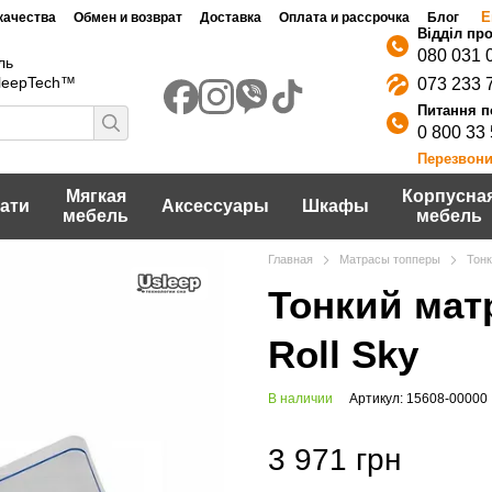
Е
качества
Обмен и возврат
Доставка
Оплата и рассрочка
Блог
080 031 
ль
SleepTech™
073 233 
0 800 33
Перезвони
Мягкая
Корпусна
ати
Аксессуары
Шкафы
мебель
мебель
Главная
Матрасы топперы
Тонк
Тонкий матр
Roll Sky
В наличии
Артикул: 15608-00000
3 971 грн