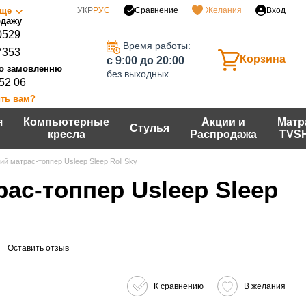
Сравнение
ще
УКР
РУС
Желания
Вход
0529
Время работы:
7353
Корзина
c 9:00 до 20:00
без выходных
 52 06
ть вам?
я
Компьютерные
Акции и
Матр
Стулья
кресла
Распродажа
TVS
ий матрас-топпер Usleep Sleep Roll Sky
ас-топпер Usleep Sleep
Оставить отзыв
К сравнению
В желания