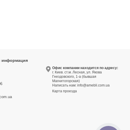
я информация
9
Офис компании находится по адресу:
г. Киев. ст.м. Лесная, ул. Якова
3
Гнездовского, 1-а (бывшая
Магнитогорская)
06
Написать нам:
info@amebli.com.ua
Карта проезда
.com.ua