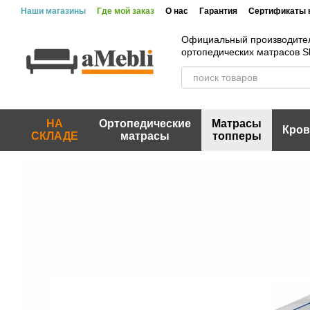
Перейти к основному контенту
Наши магазины
Где мой заказ
О нас
Гарантия
Сертификаты 
Официальный производите
ортопедических матрасов 
НА
Ортопедические
Матрасы
Кров
СКЛАДЕ
матрасы
топперы