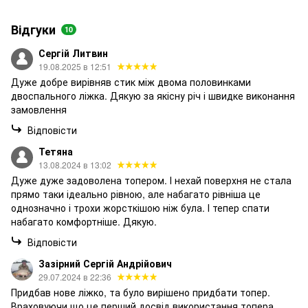
Відгуки
10
Сергій Литвин
19.08.2025 в 12:51
Дуже добре вирівняв стик між двома половинками
двоспального ліжка. Дякую за якісну річ і швидке виконання
замовлення
Відповісти
Тетяна
13.08.2024 в 13:02
Дуже дуже задоволена топером. І нехай поверхня не стала
прямо таки ідеально рівною, але набагато рівніша це
однозначно і трохи жорсткішою ніж була. І тепер спати
набагато комфортніше. Дякую.
Відповісти
Зазірний Сергій Андрійович
29.07.2024 в 22:36
Придбав нове ліжко, та було вирішено придбати топер.
Враховуючи що це перший досвід використання топера,