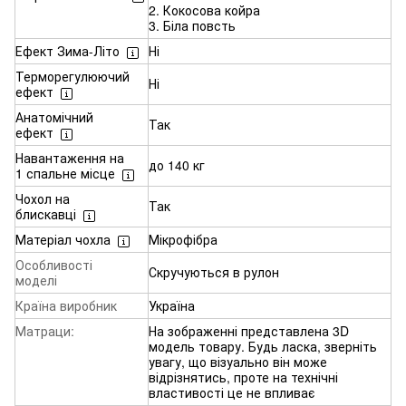
2. Кокосова койра
3. Біла повсть
Ефект Зима-Літо
Ні
Терморегулюючий
Ні
ефект
Анатомічний
Так
ефект
Навантаження на
до 140 кг
1 спальне місце
Чохол на
Так
блискавці
Матеріал чохла
Мікрофібра
Особливості
Скручуються в рулон
моделі
Країна виробник
Україна
Матраци:
На зображенні представлена 3D
модель товару. Будь ласка, зверніть
увагу, що візуально він може
відрізнятись, проте на технічні
властивості це не впливає