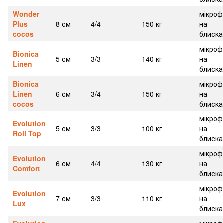
Wonder
мікроф
Plus
8 см
4/4
150 кг
на
cocos
блиска
мікроф
Bionica
5 см
3/3
140 кг
на
Linen
блиска
Bionica
мікроф
Linen
6 см
3/4
150 кг
на
cocos
блиска
мікроф
Evolution
5 см
3/3
100 кг
на
Roll Top
блиска
мікроф
Evolution
6 см
4/4
130 кг
на
Comfort
блиска
мікроф
Evolution
7 см
3/3
110 кг
на
Lux
блиска