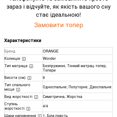
зараз і відчуйте, як якість вашого сну
стає ідеальною!
Замовити топер
Характеристики
Бренд
ORANGE
Колекція
Wonder
Тип матраца
Безпружинні, Тонкий матрац-топер,
Топери
Висота (см)
6
Тип спального
Односпальне, Полуторне, Двоспальне
місця
Вид жорсткості
Симетрична, Жорстка
Ступінь
4/4
жорсткості
Шари наповнення
1. Біла повсть