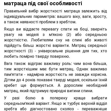
матраца під свої особливості
Правильний вибір жорсткості матраца залежить від
індивідуальних параметрів: вашого віку, ваги, зросту,
а також наявності проблем з хребтом.
Якщо ви віддаєте перевагу спати на боці, зверніть
увагу на моделі з м'якою (2) або середньою
жорсткістю. Любителям сну на спині або животі
підійдуть більш жорсткі варіанти. Матрац середньої
жорсткості (3) - універсальне рішення для тих, хто
любить помірно тверду поверхню.
Вага також відіграє важливу роль: чим вона більша,
тим жорсткішим має бути матрац. Однак важливо
пам'ятати - надмірна жорсткість не завжди корисна.
Дітям до 4 років показані тверді моделі, оскільки їхній
хребет ще формується. А дорослим необхідний
матрац, який підтримує природні вигини спини.
У разі болю в попереку краще вибрати
середньом'який варіант. Якщо ж турбує верхній відділ
хребта або діагностовано сколіоз - переважніше