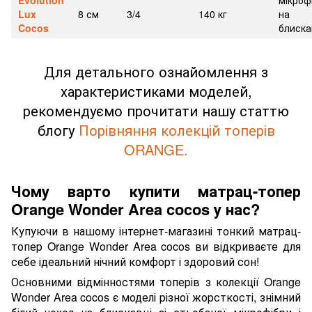
Evolution
мікроф
Lux
8 см
3/4
140 кг
на
Cocos
блиска
Для детального ознайомлення з
характеристиками моделей,
рекомендуємо прочитати нашу статтю
блогу
Порівняння колекцій топерів
ORANGE.
Чому варто купити матрац-топер
Orange Wonder Area cocos у нас?
Купуючи в нашому інтернет-магазині тонкий матрац-
топер Orange Wonder Area cocos ви відкриваєте для
себе ідеальний нічний комфорт і здоровий сон!
Основними відмінностями топерів з колекції Orange
Wonder Area cocos є моделі різної жорсткості, знімний