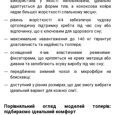
використана у якості наповнювача, ідеально
адаптується до форми тіла, а кококсова койра
надає більшої жорсткості спальному місцю;
рівень жорсткості 4/4 забезпечує чудову
ортопедичну підтримку хребта під час сну або
відпочинку, що є ключовим для здорового сну;
максимальне навантаження до 140 кг гарантує
довговічність та надійність топпера;
оснащений 4-ма еластичними ременями-
фіксаторами, що кріпляться на краях матраца або
дивана та запобігають зсуву виробу під час сну;
передбачено знімний чохол із мікрофібри на
блискавці
;
доступний у різних розмірах, що дає змогу вибрати
ідеальний варіант для кожної сім'ї.
Порівняльний огляд моделей топерів:
підбираємо ідеальний комфорт