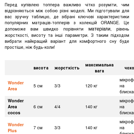
Перед купівлею топпера важливо чітко розуміти, чим
відрізняються між собою різні моделі. Ми підготували для
вас зручну таблицю, де зібрані ключові характеристики
популярних матраців-топперів з колекцій ORANGE. Це
матеріали
допоможе вам швидко порівняти
, рівень
жорсткості, висоту та інші параметри. З таким підходом
вибрати найкращий варіант для комфортного сну буде
простіше, ніж будь-коли!
максимальна
висота
жорсткість
чох
вага
мікроф
Wonder
5 см
3/3
120 кг
на
Area
блиска
Wonder
мікроф
Area
6 см
4/4
140 кг
на
cocos
блиска
мікроф
Wonder
7 см
3/3
140 кг
на
Plus
блиска