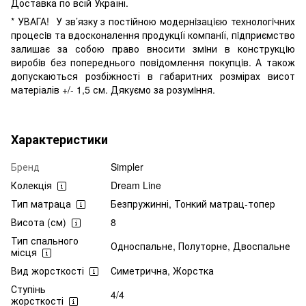
Доставка по всій Україні.
* УВАГА! У зв’язку з постiйною модернiзацiєю технологiчних
процесiв та вдосконалення продукцiї компанiї, пiдприємство
залишає за собою право вносити змiни в конструкцiю
виробiв без попереднього повiдомлення покупцiв. А також
допускаються розбіжності в габаритних розмірах висот
матеріалів +/- 1,5 см. Дякуємо за розумiння.
Характеристики
Бренд
Simpler
Колекція
Dream Line
Тип матраца
Безпружинні, Тонкий матрац-топер
Висота (см)
8
Тип спального
Односпальне, Полуторне, Двоспальне
місця
Вид жорсткості
Симетрична, Жорстка
Ступінь
4/4
жорсткості