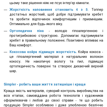
цьому таке рішення ніяк не псує інтер'єр кімнати.
Жорсткість наповнення становить 4 з 5
.
Топпер
достатньо жорсткий, щоб добре підтримувати хребет
та зробити відпочинок комфортнішим і приємнішим.
Оптимально для будь-якого віку.
Ортопедична піна
- володіє гіпоалергенною і
протигрибковою структурою. Допомагає підтримувати
хребет в правильному положенні. Позитивно впливає на
Ваш комфорт.
Кокосова койра підвищує жорсткість.
Койра кокоса -
це гіпоалергенний матеріал з натуральних волокон
кокосу. Не накопичує вологу та пил, підвищує
ортопедичність поверхні та створює дихаючий верхній
шар.
Simpler - робить ваше життя затишніше і краще
Краща якість матеріалів, суворий контроль виробництва на
всіх етапах, самовіддана робота технологів і художників
оформлювачів і любов до своєї справи - те що робить
продукцію Simpler особливою і дуже улюбленою безліччю