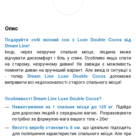
Опис
Подаруйте собі якісний сон з
Luxe Double Cocos від
Dream Line!
Іноді, через незручне спальне місце, людина може
відчувати дискомфорт і біль у спині. Особливо якщо спати
на старому, незручному дивані! Не завжди є можливість
поміняти диван на зручніший варіант. Але вихід із ситуації є
- топер
Dream Line
Luxe Double Cocos
допоможе
виправити всі недосконалості старого спального місця!
Особливості
Dream Line
Luxe Double Cocos
?
Навантаження на 1 спальне місце до 125 кг
.
Підійде
для дорослих людей з середньою вагою. Розраховувати
потрібно за формулою-вага вашого тіла + 20кг
Висота виробу становить 8 см
,
що ідеально підходить
для поліпшення характеристик спального місця. Але при