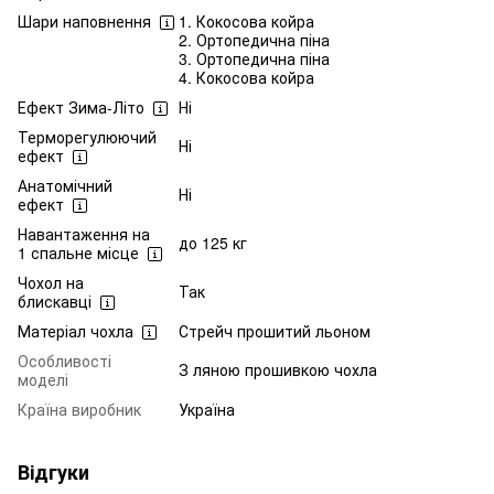
Шари наповнення
1. Кокосова койра
2. Ортопедична піна
3. Ортопедична піна
4. Кокосова койра
Ефект Зима-Літо
Ні
Терморегулюючий
Ні
ефект
Анатомічний
Ні
ефект
Навантаження на
до 125 кг
1 спальне місце
Чохол на
Так
блискавці
Матеріал чохла
Стрейч прошитий льоном
Особливості
З ляною прошивкою чохла
моделі
Країна виробник
Україна
Відгуки