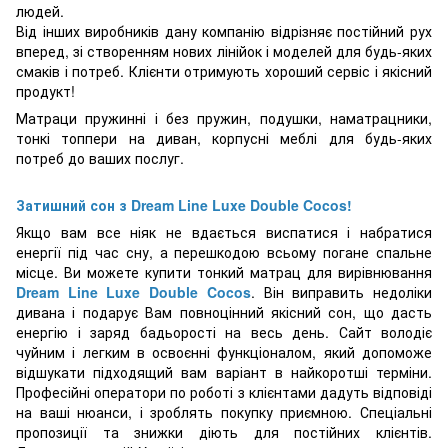
людей.
Від інших виробників дану компанію відрізняє постійний рух
вперед, зі створенням нових лінійок і моделей для будь-яких
смаків і потреб. Клієнти отримують хороший сервіс і якісний
продукт!
Матраци пружинні і без пружин, подушки, наматрацники,
тонкі топпери на диван, корпусні меблі для будь-яких
потреб до ваших послуг.
Затишний сон з Dream Line
Luxe Double Cocos
!
Якщо вам все ніяк не вдається виспатися і набратися
енергії під час сну, а перешкодою всьому погане спальне
місце. Ви можете купити тонкий матрац для вирівнювання
Dream Line
Luxe Double Cocos
. Він виправить недоліки
дивана і подарує Вам повноцінний якісний сон, що дасть
енергію і заряд бадьорості на весь день. Сайт володіє
чуйним і легким в освоєнні функціоналом, який допоможе
відшукати підходящий вам варіант в найкоротші терміни.
Професійні оператори по роботі з клієнтами дадуть відповіді
на ваші нюанси, і зроблять покупку приємною. Спеціальні
пропозиції та знижки діють для постійних клієнтів.