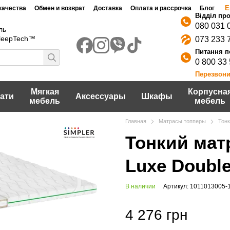
Е
качества
Обмен и возврат
Доставка
Оплата и рассрочка
Блог
080 031 
ль
SleepTech™
073 233 
0 800 33
Перезвони
Мягкая
Корпусна
ати
Аксессуары
Шкафы
мебель
мебель
Главная
Матрасы топперы
Тонк
Тонкий мат
Luxe Doubl
В наличии
Артикул: 1011013005-
4 276 грн