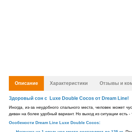
Описание
Характеристики
Отзывы и ко
Здоровый сон с Luxe Double Cocos от Dream Line!
Иногда, из-за неудобного спального места, человек может ч
диван на более удобный вариант. Но выход из ситуации есть -
Особености Dream Line
Luxe Double Cocos
:
Нагрузка на 1 спальное место составляет до 125 кг
.
Под