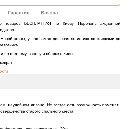
Гарантия
Возврат
во товаров БЕСПЛАТНАЯ по Киеву. Перечень акционной
неджера.
овой почты, у нас самая дешевая логистика со скидками до
ревозчика.
и по подъему, заносу и сборке в Киеве.
озврат.
ости
ром, неудобном диване! Не всегда есть возможность поменять
овершенства старого спального места!
о формуле - вес вашего тела +20кг