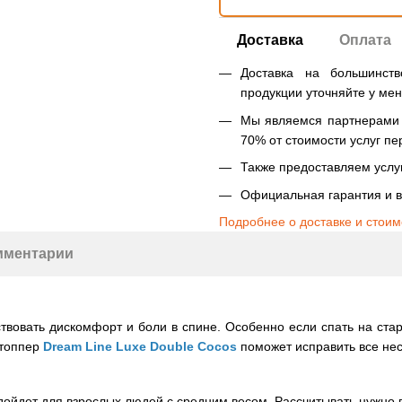
Доставка
Оплата
Доставка на большинст
продукции уточняйте у ме
Мы являемся партнерами Н
70% от стоимости услуг пе
Также предоставляем услуг
Официальная гарантия и в
Подробнее о доставке и стоим
мментарии
уствовать дискомфорт и боли в спине. Особенно если спать на ста
 топпер
Dream Line
Luxe Double Cocos
поможет исправить все нес
ойдет для взрослых людей с средним весом. Рассчитывать нужно п