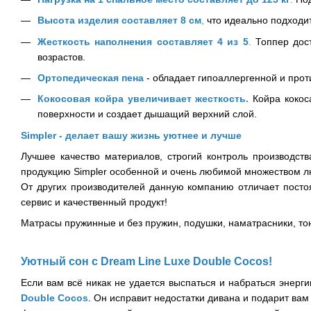
Высота изделия составляет 8 см
,
что идеально подходит
Жесткость наполнения составляет 4 из 5
.
Топпер дост
возрастов.
Ортопедическая пена
- обладает гипоаллергенной и про
Кокосовая койра увеличивает жесткость.
Койра кокос
поверхности и создает дышащий верхний слой.
Simpler - делает вашу жизнь уютнее и лучше
Лучшее качество материалов, строгий контроль производст
продукцию Simpler особенной и очень любимой множеством л
От других производителей данную компанию отличает посто
сервис и качественный продукт!
Матрасы пружинные и без пружин, подушки, наматрасники, то
Уютный сон с Dream Line
Luxe Double Cocos
!
Если вам всё никак не удается выспаться и набраться энерг
Double Cocos
. Он исправит недостатки дивана и подарит вам