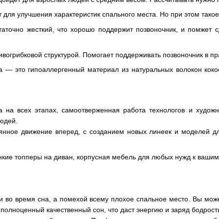
 для улучшения характеристик спального места. Но при этом такое
аточно жесткий, что хорошо поддержит позвоночник, и помжет 
тивогрибковой структурой. Помогает поддерживать позвоночник в п
а — это гипоаллергенный материал из натуральных волокон коко
ва на всех этапах, самоотверженная работа технологов и худож
юдей.
янное движение вперед, с созданием новых линеек и моделей д
нкие топперы на диван, корпусная мебель для любых нужд к вашим
ии во время сна, а помехой всему плохое спальное место. Вы мо
 полноценный качественный сон, что даст энергию и заряд бодрост