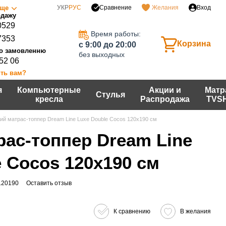
Сравнение
ще
УКР
РУС
Желания
Вход
0529
Время работы:
7353
Корзина
c 9:00 до 20:00
без выходных
 52 06
ть вам?
я
Компьютерные
Акции и
Матр
Стулья
кресла
Распродажа
TVS
ий матрас-топпер Dream Line Luxe Double Cocos 120х190 см
рас-топпер Dream Line
e Cocos 120х190 см
120190
Оставить отзыв
К сравнению
В желания