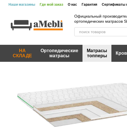
Перейти к основному контенту
Наши магазины
Где мой заказ
О нас
Гарантия
Сертификаты 
Официальный производите
ортопедических матрасов 
НА
Ортопедические
Матрасы
Кров
СКЛАДЕ
матрасы
топперы