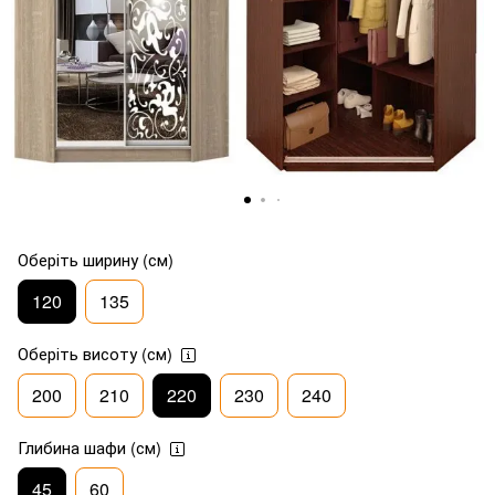
Оберіть ширину (см)
120
135
Оберіть висоту (см)
200
210
220
230
240
Глибина шафи (см)
45
60