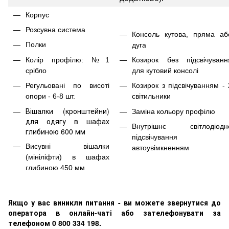
Корпус
Розсувна система
Консоль кутова, пряма аб
Полки
дуга
Колір профілю: №1
Козирок без підсвічуванн
срібло
для кутовий консолі
Регульовані по висоті
Козирок з підсвічуванням - 
опори - 6-8 шт.
світильники
Вішалки (кронштейни)
Заміна кольору профілю
для одягу в шафах
Внутрішнє світлодіодн
глибиною 600 мм
підсвічування 
Висувні вішалки
автоувімкненням
(мініліфти) в шафах
глибиною 450 мм
Якщо у вас виникли питання - ви можете звернутися до
оператора в онлайн-чаті або зателефонувати за
телефоном 0 800 334 198.