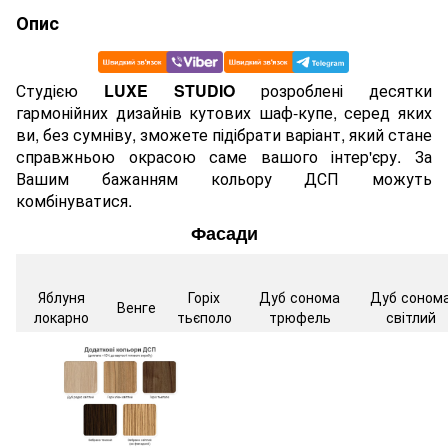
Опис
Студією
LUXE STUDIO
розроблені десятки
гармонійних дизайнів кутових шаф-купе, серед яких
ви, без сумніву, зможете підібрати варіант, який стане
справжньою окрасою саме вашого інтер'єру. За
Вашим бажанням кольору ДСП можуть
комбінуватися.
Фасади
Яблуня
Горіх
Дуб сонома
Дуб соном
Венге
локарно
тьєполо
трюфель
світлий