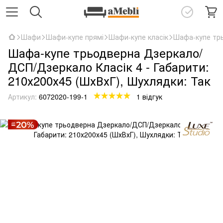
Шафи
Шафи-купе прямі
Шафи-купе класік
Шафа-купе трь
Шафа-купе трьодверна Дзеркало/
ДСП/Дзеркало Класік 4 - Габарити:
210х200х45 (ШхВхГ), Шухлядки: Так
Артикул:
6072020-199-1
1 відгук