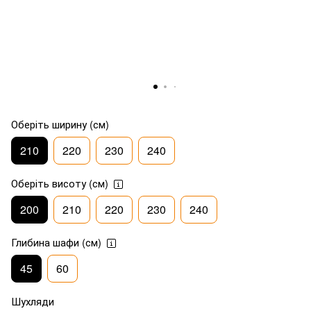
Оберіть ширину (см)
210
220
230
240
Оберіть висоту (см)
200
210
220
230
240
Глибина шафи (см)
45
60
Шухляди