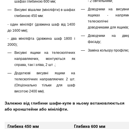
- 2 світильники;
шафах глибиною 600 мм;
Доводчики на висувни
Висувні вішалки (мініліфти) в шафах
ящиках - напрямн
глибиною 450 мм:
телескопічні 
- один мініліфт (довжина шаф від 1400
доводчиками для ящиків;
до 1600 мм);
Доводчики на двер
- два мініліфта (довжина шаф 1800 і
фасаду;
2000);
Заміна кольору профілю;
Висувні ящики на телескопічних
направляючих, монтуються як
справа, так і зліва, 2 шт .;
Додаткові висувні ящики на
телескопічних направляючих 2 шт.
(Опціонально тільки для шаф
висотою 2400 мм).
Залежно від глибини шафи-купе в ньому встановлюється
або кронштейни або мініліфти.
Глибина 450 мм
Глибина 600 мм