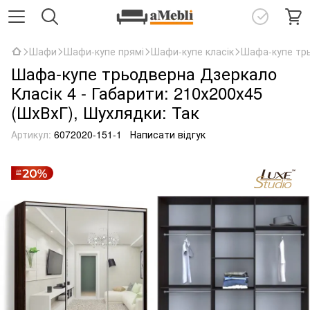
Шафи
Шафи-купе прямі
Шафи-купе класік
Шафа-купе трь
Шафа-купе трьодверна Дзеркало
Класік 4 - Габарити: 210х200х45
(ШхВхГ), Шухлядки: Так
Артикул:
6072020-151-1
Написати відгук