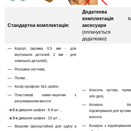
Додаткова
комплектація т
Стандартна комплектація:
аксесуари
(оплачується
додатково):
Корпус (кромка 0,5 мм - для
внутрішніх деталей, 2 мм - для
зовнішніх деталей);
Розсувна система;
Полки;
Колір профілю: №1 срібло;
Консоль кутова, прям
Пластикові ніжки-чашечки з
або дуга;
регулюванням висоти:
Козирок бе
-
в 2-х
дверних шафах - 6-8 шт .;
підсвічування для кутов
консолі;
-
в 3-х
дверних шафах - 10 шт .;
Козирок з підсвічування
Вішалки (кронштейни) для одягу в