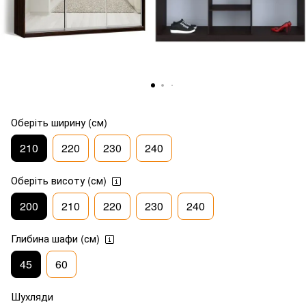
Оберіть ширину (см)
210
220
230
240
Оберіть висоту (см)
200
210
220
230
240
Глибина шафи (см)
45
60
Шухляди