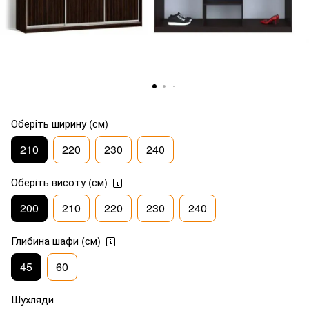
Оберіть ширину (см)
210
220
230
240
Оберіть висоту (см)
200
210
220
230
240
Глибина шафи (см)
45
60
Шухляди