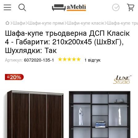
Шафи
Шафи-купе прямі
Шафи-купе класік
Шафа-купе трь
Шафа-купе трьодверна ДСП Класік
4 - Габарити: 210х200х45 (ШхВхГ),
Шухлядки: Так
Артикул:
6072020-135-1
1 відгук