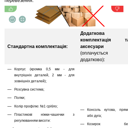
перевезення.
Додаткова
комплектація т
Стандартна комплектація:
аксесуари
(оплачується
додатково):
Корпус (кромка 0,5 мм - для
внутрішніх деталей, 2 мм - для
зовнішніх деталей);
Розсувна система;
Полки;
Колір профілю: №1 срібло;
Консоль кутова, прям
Пластикові ніжки-чашечки з
або дуга;
регулюванням висоти:
Козирок бе