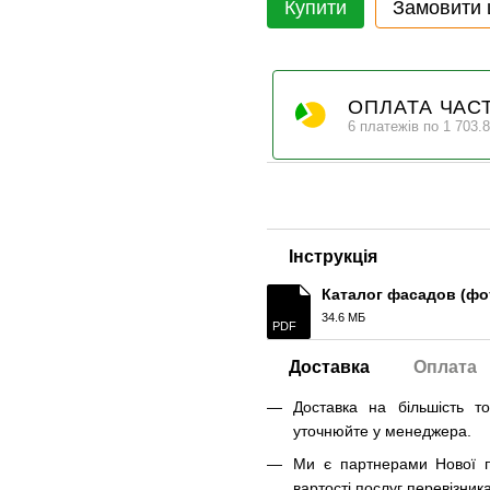
Купити
Замовити
ОПЛАТА ЧАС
6 платежів по 1 703.8
Інструкція
Каталог фасадов (фо
34.6 МБ
PDF
Доставка
Оплата
Доставка на більшість т
уточнюйте у менеджера.
Ми є партнерами Нової п
вартості послуг перевізника