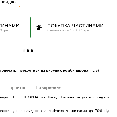
 швидко
ТИНАМИ
ПОКУПКА ЧАСТИНАМИ
3 грн
6 платежів по 1 703.83 грн
топечать, пескоструйны рисунок, комбинированные)
Гарантія
Повернення
овару БЕЗКОШТОВНА по Києву. Перелік акційної продукції
ошти, у нас найдешевша логістика зі знижками до 70% від
.