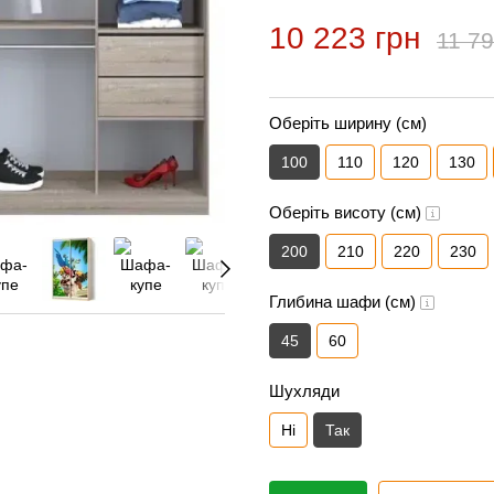
10 223 грн
11 79
Оберіть ширину (см)
100
110
120
130
Оберіть висоту (см)
200
210
220
230
Глибина шафи (см)
45
60
Шухляди
Ні
Так