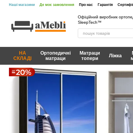
Перейти до основного контенту
Наші магазини
Де моє замовлення
Про нас
Гарантія
Сертифік
Офіційний виробник ортопе
SleepTech™
НА
Ортопедичні
Матраци
Ліжка
СКЛАДІ
матраци
топери