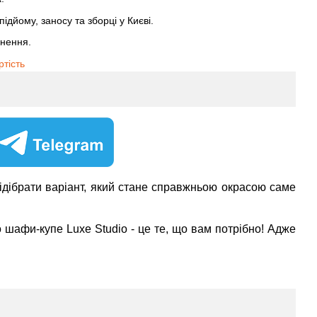
ідйому, заносу та зборці у Києві.
рнення.
ртість
ідібрати варіант, який стане справжньою окрасою саме
о шафи-купе Luxe Studio - це те, що вам потрібно! Адже