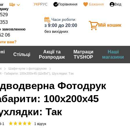
Порівняння
Ще
УКР
РУС
Бажання
Вхід
ог
0529
Часи роботи:
7353
Мій кошик
з 9:00 до 20:00
без вихідних
52 06
ити вам?
ні
Акції та
Матраци
Наші
Стільці
Розпродаж
TVSHOP
магазини
і
Шафи-купе з фотодруком
4 - Габарити: 100х200х45 (ШхВхГ), Шухлядки: Так
дводверна Фотодрук
Габарити: 100х200х45
ухлядки: Так
9-1
1 відгук