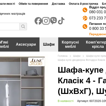
ати якості
Обмін та повернення
Доставка
Оплата й розстрочка
Бл
080 031 
дичних матраців
073 233 
0 800 33 
Передзвон
М'які
Корпусні
Комп'ютер
Аксесуари
Шафи
меблі
меблі
крісла
Головна
Шафи
Шафи-купе прям
Шафа-купе дводверна Фотодрук Класік 
Шафа-купе 
Класік 4 - 
(ШхВхГ), Ш
В наявності
Артикул: 6072020-10