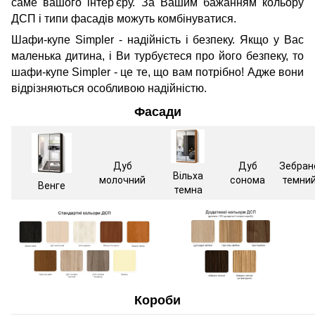
саме вашого інтер'єру. За Вашим бажанням кольору
ДСП і типи фасадів можуть комбінуватися.
Шафи-купе Simpler - надійність і безпеку. Якщо у Вас
маленька дитина, і Ви турбуєтеся про його безпеку, то
шафи-купе Simpler - це те, що вам потрібно! Адже вони
відрізняються особливою надійністю.
Фасади
Дуб
Дуб
Зебран
Вільха
молочний
сонома
темни
Венге
темна
Короби