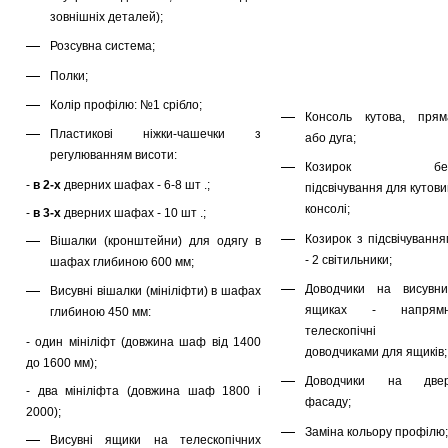
зовнішніх деталей);
Розсувна система;
Полки;
Колір профілю: №1 срібло;
Консоль кутова, прям
Пластикові ніжки-чашечки з
або дуга;
регулюванням висоти:
Козирок бе
-
в 2-х
дверних шафах - 6-8 шт .;
підсвічування для кутов
консолі;
-
в 3-х
дверних шафах - 10 шт .;
Козирок з підсвічування
Вішалки (кронштейни) для одягу в
- 2 світильники;
шафах глибиною 600 мм;
Доводчики на висувни
Висувні вішалки (мініліфти) в шафах
ящиках - напрямн
глибиною 450 мм:
телескопічні 
- один мініліфт (довжина шаф від 1400
доводчиками для ящиків;
до 1600 мм);
Доводчики на двер
- два мініліфта (довжина шаф 1800 і
фасаду;
2000);
Заміна кольору профілю;
Висувні ящики на телескопічних