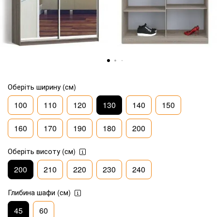
Оберіть ширину (см)
100
110
120
130
140
150
160
170
190
180
200
Оберіть висоту (см)
200
210
220
230
240
Глибина шафи (см)
45
60