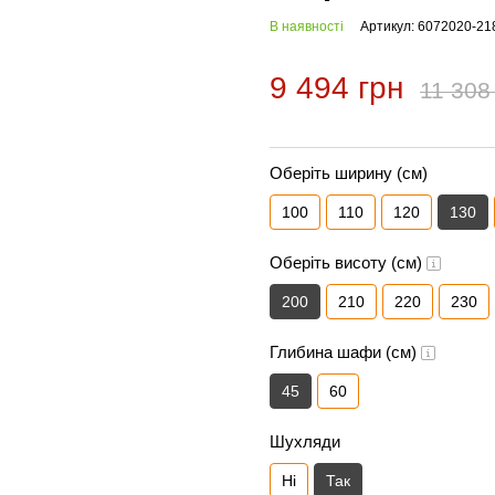
В наявності
Артикул: 6072020-21
9 494 грн
11 308
Оберіть ширину (см)
100
110
120
130
Оберіть висоту (см)
200
210
220
230
Глибина шафи (см)
45
60
Шухляди
Ні
Так