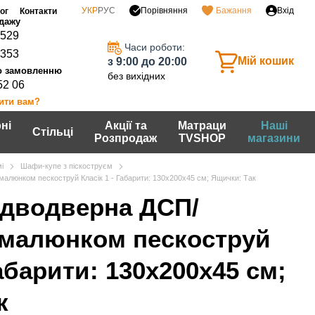
Порівняння
УКР
РУС
Бажання
Вхід
ог
Контакти
0529
Часи роботи:
7353
Мій кошик
з 9:00 до 20:00
без вихідних
52 06
ити вам?
ні
Акції та
Матраци
Наші
Стільці
Розпродаж
TVSHOP
магазини
і
Шафи-купе з піскоструєм
алюнком пескоструй Класік 1 - Габарити: 130х200х45 см; Ящички: Так
дводверна ДСП/
 малюнком пескоструй
Габарити: 130х200х45 см;
к