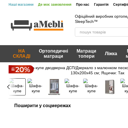
Перейти до основного контенту
Наші магазини
Де моє замовлення
Про нас
Гарантія
Сертифік
Вакансії
Акції та знижки
Відгуки про магазин
Офіційний виробник ортопе
SleepTech™
НА
Ортопедичні
Матраци
Ліжка
СКЛАДІ
матраци
топери
Поширити у соцмережах