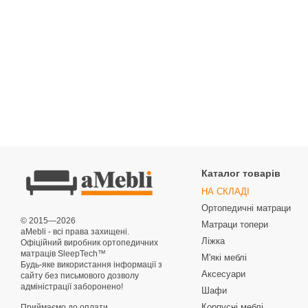
Каталог товарів
НА СКЛАДІ
Ортопедичні матраци
© 2015—2026
Матраци топери
aMebli - всі права захищені.
Ліжка
Офіційний виробник ортопедичних
матраців SleepTech™
М'які меблі
Будь-яке використання інформації з
Аксесуари
сайту без письмового дозволу
адміністрації заборонено!
Шафи
Корпусні меблі
Приймаємо до оплати