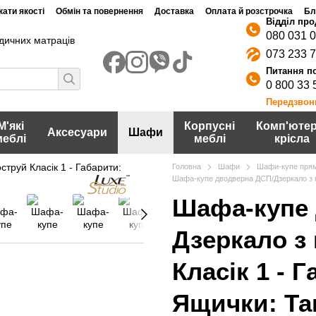
ати якості
Обмін та повернення
Доставка
Оплата й розстрочка
Бл
080 031 
дичних матраців
073 233 
0 800 33 
Передзвон
М'які
Корпусні
Комп'ютер
Аксесуари
Шафи
меблі
меблі
крісла
Головна
Шафи
Шафи-купе прям
Шафа-купе дводверна ДСП/Дзеркало з м
Шафа-купе 
Дзеркало з
Класік 1 - 
Ящички: Та