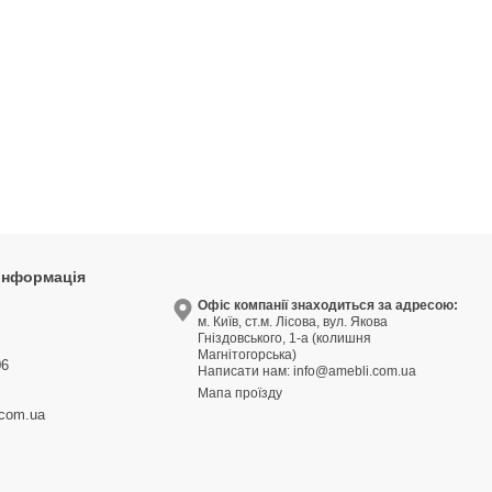
 інформація
9
Офіс компанії знаходиться за адресою:
м. Київ, ст.м. Лісова, вул. Якова
3
Гніздовського, 1-а (колишня
Магнітогорська)
06
Написати нам:
info@amebli.com.ua
Мапа проїзду
.com.ua