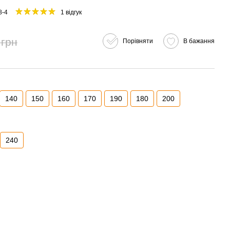
8-4
1 відгук
 грн
Порівняти
В бажання
140
150
160
170
190
180
200
240