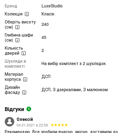
Бренд
LuxeStudio
Колекція
Класік
Оберіть висоту
240
(см)
Глибина шафи
45
(см)
Кількість
2
дверей
Шухляди в
На вибір комплект з 2 шухлядок
комплекті
Матеріал
ДСП
корпуса
Дизайн
ДСП, З дзеркалами, З малюнком
фасаду
Відгуки
1
Олексій
04.01.2021 в 22:56
Рекомендую. Все зробили вчасно, якісно, доставили до