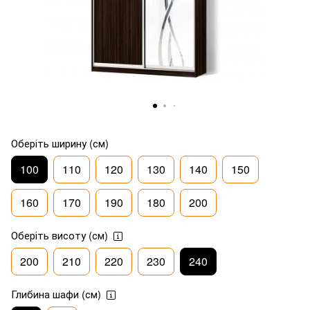
Оберіть ширину (см)
100
110
120
130
140
150
160
170
190
180
200
Оберіть висоту (см)
200
210
220
230
240
Глибина шафи (см)