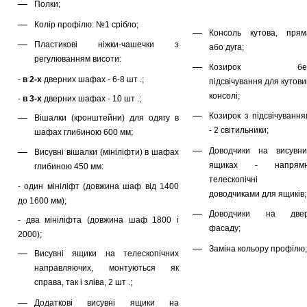
Полки;
Колір профілю: №1 срібло;
Консоль кутова, прям
Пластикові ніжки-чашечки з
або дуга;
регулюванням висоти:
Козирок бе
-
в 2-х
дверних шафах - 6-8 шт .;
підсвічування для кутов
консолі;
-
в 3-х
дверних шафах - 10 шт .;
Козирок з підсвічування
Вішалки (кронштейни) для одягу в
- 2 світильники;
шафах глибиною 600 мм;
Доводчики на висувни
Висувні вішалки (мініліфти) в шафах
ящиках - напрямн
глибиною 450 мм:
телескопічні 
- один мініліфт (довжина шаф від 1400
доводчиками для ящиків;
до 1600 мм);
Доводчики на двер
- два мініліфта (довжина шаф 1800 і
фасаду;
2000);
Заміна кольору профілю;
Висувні ящики на телескопічних
направляючих, монтуються як
справа, так і зліва, 2 шт .;
Додаткові висувні ящики на