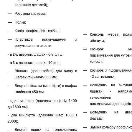
зовнішніх деталей);
Розсувна система;
Полки;
Колір профілю: №1 срібло;
Консоль кутова, прям
Пластикові ніжки-чашечки з
або дуга;
регулюванням висоти:
Козирок бе
-
в 2-х
дверних шафах - 6-8 шт .;
підсвічування для кутов
консолі;
-
в 3-х
дверних шафах - 10 шт .;
Козирок з підсвічування
Вішалки (кронштейни) для одягу в
- 2 світильники;
шафах глибиною 600 мм;
Доводчики на висувни
Висувні вішалки (мініліфти) в шафах
ящиках - напрямн
глибиною 450 мм:
телескопічні 
- один мініліфт (довжина шаф від 1400
доводчиками для ящиків;
до 1600 мм);
Доводчики на двер
- два мініліфта (довжина шаф 1800 і
фасаду;
2000);
Заміна кольору профілю;
Висувні ящики на телескопічних