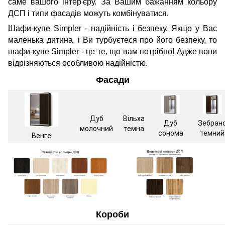
саме вашого інтер'єру. За Вашим бажанням кольору
ДСП і типи фасадів можуть комбінуватися.
Шафи-купе Simpler - надійність і безпеку. Якщо у Вас
маленька дитина, і Ви турбуєтеся про його безпеку, то
шафи-купе Simpler - це те, що вам потрібно! Адже вони
відрізняються особливою надійністю.
Фасади
Дуб
Вільха
Дуб
Зебран
молочний
темна
сонома
темний
Венге
Короби