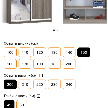
Оберіть ширину (см)
100
110
120
130
140
150
160
170
190
180
200
Оберіть висоту (см)
200
210
220
230
240
Глибина шафи (см)
45
60