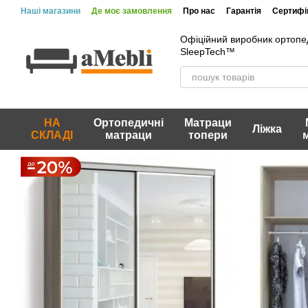
Перейти до основного контенту
Наші магазини
Де моє замовлення
Про нас
Гарантія
Сертифік
Офіційний виробник ортопе
SleepTech™
НА
Ортопедичні
Матраци
Ліжка
СКЛАДІ
матраци
топери