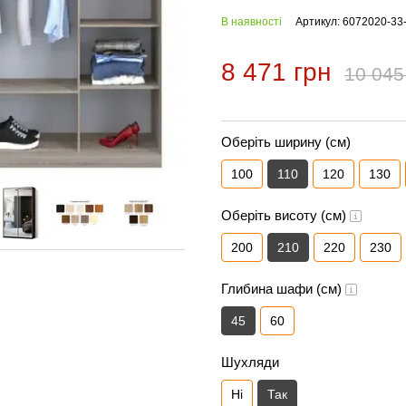
В наявності
Артикул: 6072020-33
8 471 грн
10 045
Оберіть ширину (см)
100
110
120
130
Оберіть висоту (см)
200
210
220
230
Глибина шафи (см)
45
60
Шухляди
Ні
Так