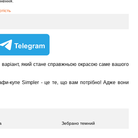
рнення.
ртість
ти варіант, який стане справжньою окрасою саме вашого
шафи-купе Simpler - це те, що вам потрібно! Адже вони
а
Зебрано темний