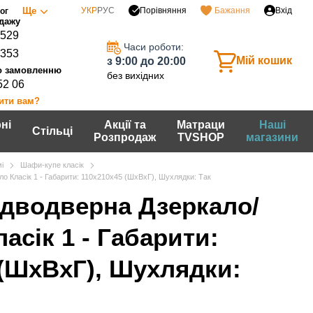
Порівняння
Ще
УКР
РУС
Бажання
Вхід
ог
0529
Часи роботи:
7353
Мій кошик
з 9:00 до 20:00
без вихідних
52 06
ити вам?
ні
Акції та
Матраци
Наші
Стільці
Розпродаж
TVSHOP
магазини
і
Шафи-купе класік
 Класiк 1 - Габарити: 110х210х45 (ШхВхГ), Шухлядки: Так
дводверна Дзеркало/
асiк 1 - Габарити:
 (ШхВхГ), Шухлядки: