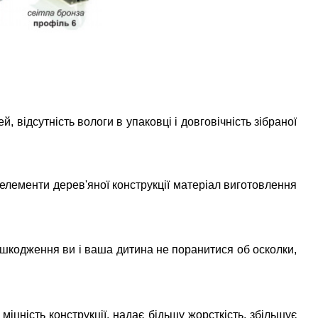
, відсутність вологи в упаковці і довговічність зібраної
 елементи дерев'яної конструкції матеріал виготовлення
ошкодження ви і ваша дитина не поранитися об осколки,
іцність конструкції, надає бідьшу жорсткість, збільшує