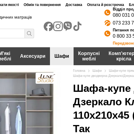
ати якості
Обмін та повернення
Доставка
Оплата й розстрочка
Бл
080 031 
дичних матраців
073 233 
0 800 33 
Передзвон
М'які
Корпусні
Комп'ютер
Аксесуари
Шафи
меблі
меблі
крісла
Головна
Шафи
Шафи-купе прям
Шафа-купе дводверна Дзеркало/Дзеркало
Шафа-купе 
Дзеркало Кл
110х210х45
Так