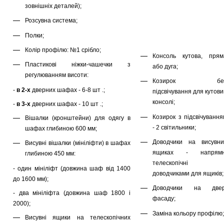
зовнішніх деталей);
Розсувна система;
Полки;
Колір профілю: №1 срібло;
Консоль кутова, прям
Пластикові ніжки-чашечки з
або дуга;
регулюванням висоти:
Козирок бе
-
в 2-х
дверних шафах - 6-8 шт .;
підсвічування для кутов
консолі;
-
в 3-х
дверних шафах - 10 шт .;
Козирок з підсвічування
Вішалки (кронштейни) для одягу в
- 2 світильники;
шафах глибиною 600 мм;
Доводчики на висувни
Висувні вішалки (мініліфти) в шафах
ящиках - напрямн
глибиною 450 мм:
телескопічні 
- один мініліфт (довжина шаф від 1400
доводчиками для ящиків;
до 1600 мм);
Доводчики на двер
- два мініліфта (довжина шаф 1800 і
фасаду;
2000);
Заміна кольору профілю;
Висувні ящики на телескопічних