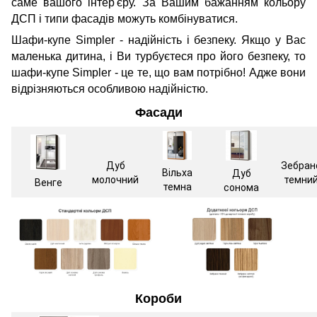
саме вашого інтер'єру. За Вашим бажанням кольору
ДСП і типи фасадів можуть комбінуватися.
Шафи-купе Simpler - надійність і безпеку. Якщо у Вас
маленька дитина, і Ви турбуєтеся про його безпеку, то
шафи-купе Simpler - це те, що вам потрібно! Адже вони
відрізняються особливою надійністю.
Фасади
Дуб
Зебран
Вільха
Дуб
молочний
темни
Венге
темна
сонома
Короби