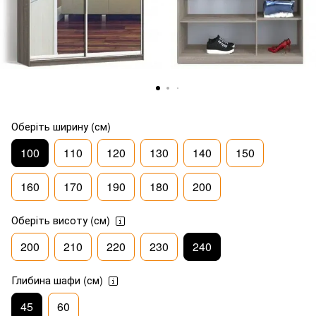
Оберіть ширину (см)
100
110
120
130
140
150
160
170
190
180
200
Оберіть висоту (см)
200
210
220
230
240
Глибина шафи (см)
45
60