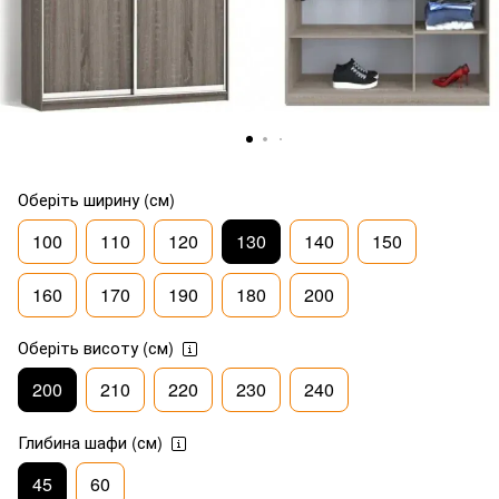
Оберіть ширину (см)
100
110
120
130
140
150
160
170
190
180
200
Оберіть висоту (см)
200
210
220
230
240
Глибина шафи (см)
45
60