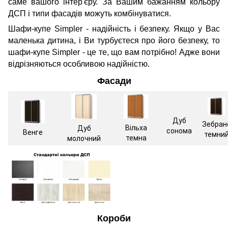
саме вашого інтер'єру. За Вашим бажанням кольору
ДСП і типи фасадів можуть комбінуватися.
Шафи-купе Simpler - надійність і безпеку. Якщо у Вас
маленька дитина, і Ви турбуєтеся про його безпеку, то
шафи-купе Simpler - це те, що вам потрібно! Адже вони
відрізняються особливою надійністю.
Фасади
Дуб
Зебран
Вільха
Дуб
сонома
Венге
темни
темна
молочний
Короби