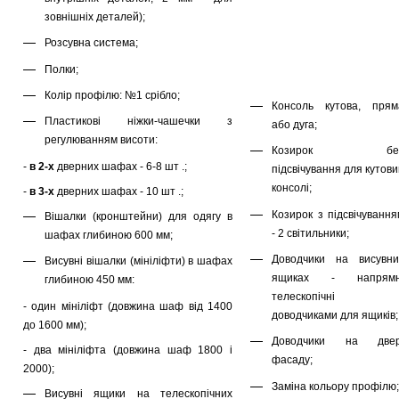
зовнішніх деталей);
Розсувна система;
Полки;
Колір профілю: №1 срібло;
Консоль кутова, прям
Пластикові ніжки-чашечки з
або дуга;
регулюванням висоти:
Козирок бе
-
в 2-х
дверних шафах - 6-8 шт .;
підсвічування для кутов
консолі;
-
в 3-х
дверних шафах - 10 шт .;
Козирок з підсвічування
Вішалки (кронштейни) для одягу в
- 2 світильники;
шафах глибиною 600 мм;
Доводчики на висувни
Висувні вішалки (мініліфти) в шафах
ящиках - напрямн
глибиною 450 мм:
телескопічні 
- один мініліфт (довжина шаф від 1400
доводчиками для ящиків;
до 1600 мм);
Доводчики на двер
- два мініліфта (довжина шаф 1800 і
фасаду;
2000);
Заміна кольору профілю;
Висувні ящики на телескопічних