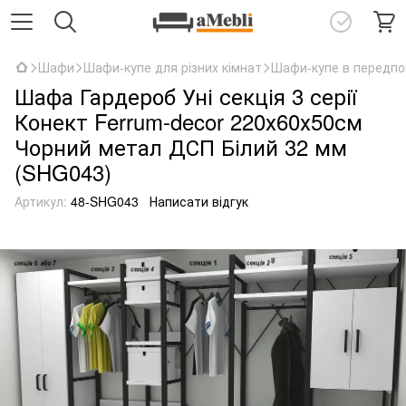
Шафи
Шафи-купе для різних кімнат
Шафи-купе в передпо
Шафа Гардероб Уні секція 3 серії
Конект Ferrum-decor 220х60х50см
Чорний метал ДСП Білий 32 мм
(SHG043)
Артикул:
48-SHG043
Написати відгук