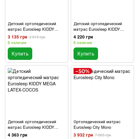
Детский ортопедический
Детский ортопедический
матрас Eurosleep KIDDY
матрас Eurosleep KIDDY
COCOS-LATEX 3+3
MEGA MEMORY-COCOS
3 135 грн
4 220 грн
3 919 грн
В наличии
В наличии
Купить
Купить
Детский ортопедический
Ортопедический матрас
матрас Eurosleep KIDDY
Eurosleep City Mono
MEGA LATEX-COCOS
4 363 грн
3 932 грн
7 865 грн