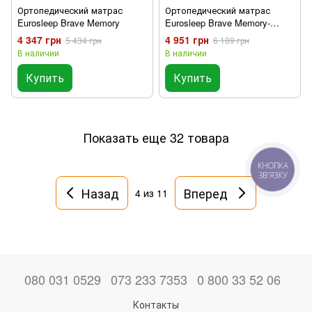
Ортопедический матрас
Ортопедический матрас
Eurosleep Brave Memory
Eurosleep Brave Memory-
Cocos
4 347 грн
4 951 грн
5 434 грн
6 189 грн
В наличии
В наличии
Купить
Купить
Показать еще 32 товара
КНОПКА
ЗВ'ЯЗКУ
Назад
Вперед
4
из 11
080 031 0529
073 233 7353
0 800 33 52 06
Контакты