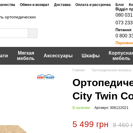
качества
Обмен и возврат
Доставка
Оплата и рассрочка
Блог
Ко
Договор публичной оферты
шение
Политика конфидециальности
080 031
ь ортопедических
073 233
0 800 3
Перезво
Мягкая
Корпусна
ати
Аксессуары
Шкафы
мебель
мебель
Главная
Ортопедические матрасы
Ортопедиче
City Twin C
В наличии
Артикул: 306122021
5 499 грн
8 460 