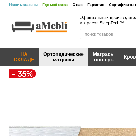
Перейти к основному контенту
Наши магазины
Где мой заказ
О нас
Гарантия
Сертификаты 
Вакансии
Акции и скидки
Отзывы
Пользовательское согла
Официальный производител
матрасов SleepTech™
НА
Ортопедические
Матрасы
Кров
СКЛАДЕ
матрасы
топперы