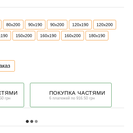
80х200
90х190
90х200
120х190
120х200
х190
150х200
160х190
160х200
180х190
аказ
СТЯМИ
ПОКУПКА ЧАСТЯМИ
50 грн
6 платежей по 916.50 грн