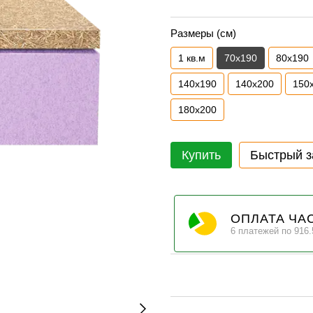
Размеры (см)
1 кв.м
70х190
80х190
140х190
140х200
150
180х200
Купить
Быстрый з
ОПЛАТА ЧА
6 платежей по 916.