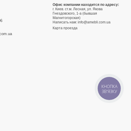
9
Офис компании находится по адресу:
г. Киев. ст.м. Лесная, ул. Якова
3
Гнездовского, 1-а (бывшая
Магнитогорская)
06
Написать нам:
info@amebli.com.ua
Карта проезда
.com.ua
КНОПКА
ЗВ'ЯЗКУ