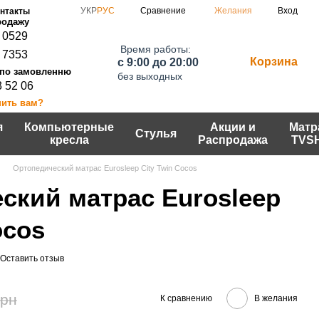
Сравнение
УКР
РУС
Желания
Вход
нтакты
 0529
Время работы:
 7353
Корзина
c 9:00 до 20:00
без выходных
3 52 06
нить вам?
я
Компьютерные
Акции и
Матр
Стулья
кресла
Распродажа
TVS
Ортопедический матрас Eurosleep City Twin Cocos
ский матрас Eurosleep
ocos
Оставить отзыв
грн
К сравнению
В желания