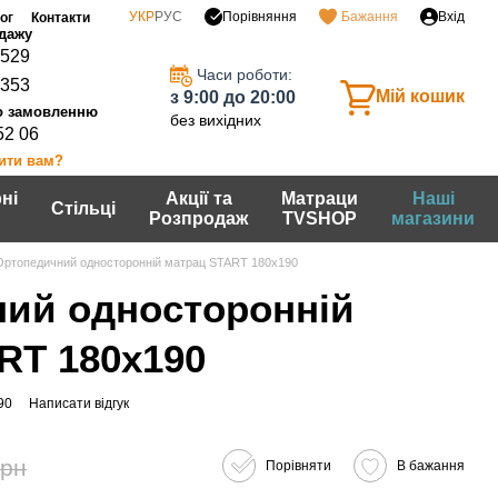
Порівняння
УКР
РУС
Бажання
Вхід
ог
Контакти
0529
Часи роботи:
7353
Мій кошик
з 9:00 до 20:00
без вихідних
52 06
ити вам?
ні
Акції та
Матраци
Наші
Стільці
Розпродаж
TVSHOP
магазини
Ортопедичний односторонній матрац START 180х190
ий односторонній
RT 180х190
90
Написати відгук
грн
Порівняти
В бажання