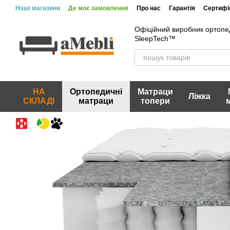
Перейти до основного контенту
Наші магазини
Де моє замовлення
Про нас
Гарантія
Сертифік
Вакансії
Акції та знижки
Відгуки про магазин
Офіційний виробник ортопе
SleepTech™
НА
Ортопедичні
Матраци
Ліжка
СКЛАДІ
матраци
топери