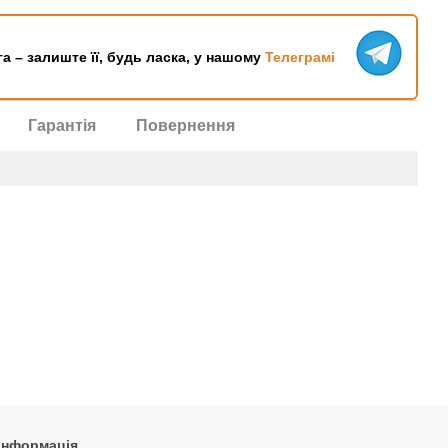
га – залиште її, будь ласка, у нашому
Телеграмі
Гарантія
Повернення
 інформація