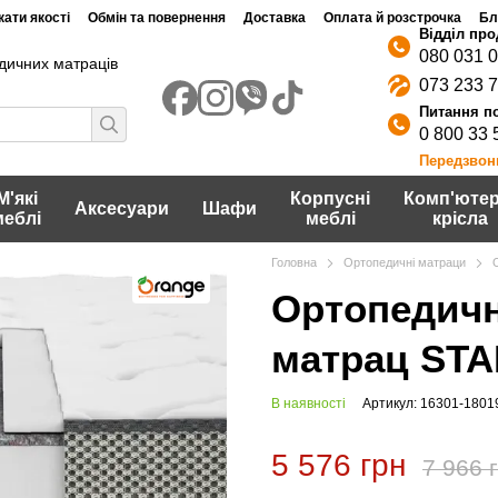
ати якості
Обмін та повернення
Доставка
Оплата й розстрочка
Бл
080 031 
дичних матраців
073 233 
0 800 33 
Передзвон
М'які
Корпусні
Комп'ютер
Аксесуари
Шафи
меблі
меблі
крісла
Головна
Ортопедичні матраци
Ортопедичн
матрац STA
В наявності
Артикул: 16301-1801
5 576 грн
7 966 