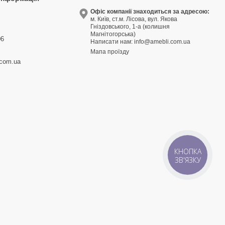
9
Офіс компанії знаходиться за адресою:
м. Київ, ст.м. Лісова, вул. Якова
3
Гніздовського, 1-а (колишня
Магнітогорська)
06
Написати нам:
info@amebli.com.ua
Мапа проїзду
.com.ua
КНОПКА
ЗВ'ЯЗКУ