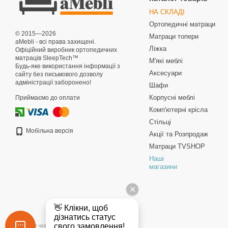
НА СКЛАДІ
Ортопедичні матраци
© 2015—2026
Матраци топери
aMebli - всі права захищені.
Ліжка
Офіційний виробник ортопедичних
матраців SleepTech™
М'які меблі
Будь-яке використання інформації з
Аксесуари
сайту без письмового дозволу
адміністрації заборонено!
Шафи
Корпусні меблі
Приймаємо до оплати
Комп'ютерні крісла
Стільці
Мобільна версія
Акції та Розпродаж
Матраци TVSHOP
Наші
магазини
Інтернет-магазин створений з Хорошоп