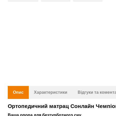
Опис
Характеристики
Відгуки та комент
Ортопедичний матрац Сонлайн Чемпіо
Ваша опора для безтурботного сну