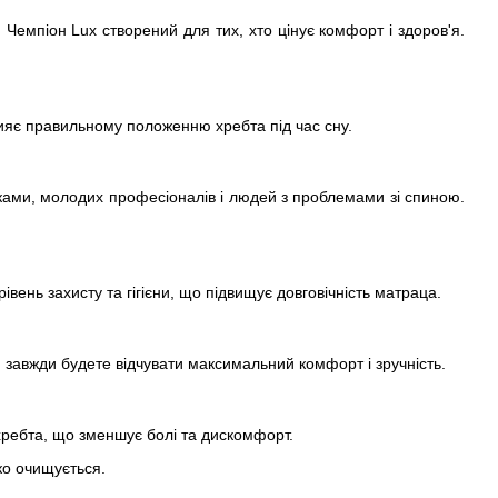
емпіон Lux створений для тих, хто цінує комфорт і здоров'я.
рияє правильному положенню хребта під час сну.
тками, молодих професіоналів і людей з проблемами зі спиною.
вень захисту та гігієни, що підвищує довговічність матраца.
 завжди будете відчувати максимальний комфорт і зручність.
 хребта, що зменшує болі та дискомфорт.
гко очищується.