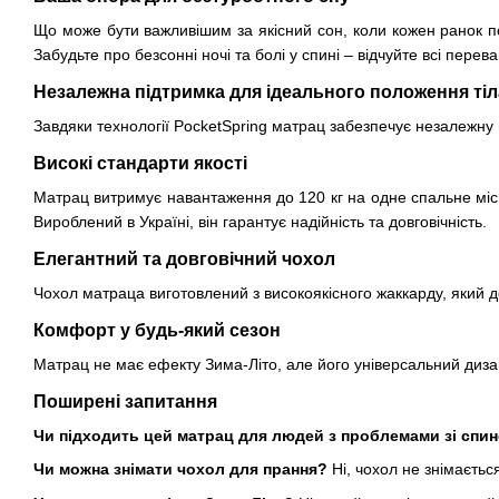
Що може бути важливішим за якісний сон, коли кожен ранок п
Забудьте про безсонні ночі та болі у спині – відчуйте всі перева
Незалежна підтримка для ідеального положення тіл
Завдяки технології PocketSpring матрац забезпечує незалежну 
Високі стандарти якості
Матрац витримує навантаження до 120 кг на одне спальне місц
Вироблений в Україні, він гарантує надійність та довговічність.
Елегантний та довговічний чохол
Чохол матраца виготовлений з високоякісного жаккарду, який до
Комфорт у будь-який сезон
Матрац не має ефекту Зима-Літо, але його універсальний дизай
Поширені запитання
Чи підходить цей матрац для людей з проблемами зі сп
Чи можна знімати чохол для прання?
Ні, чохол не знімаєтьс