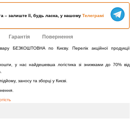
га – залиште її, будь ласка, у нашому
Телеграмі
Гарантія
Повернення
овару БЕЗКОШТОВНА по Києву. Перелік акційної продукції
ошти, у нас найдешевша логістика зі знижками до 70% від
.
ідйому, заносу та зборці у Києві.
рнення.
ртість