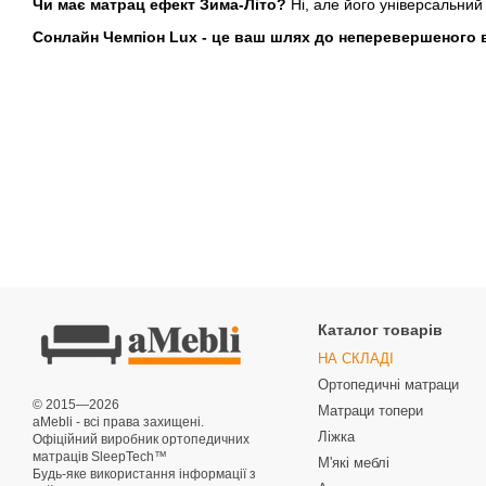
Чи має матрац ефект Зима-Літо?
Ні, але його універсальний
Сонлайн Чемпіон Lux - це ваш шлях до неперевершеного в
Каталог товарів
НА СКЛАДІ
Ортопедичні матраци
© 2015—2026
Матраци топери
aMebli - всі права захищені.
Ліжка
Офіційний виробник ортопедичних
матраців SleepTech™
М'які меблі
Будь-яке використання інформації з