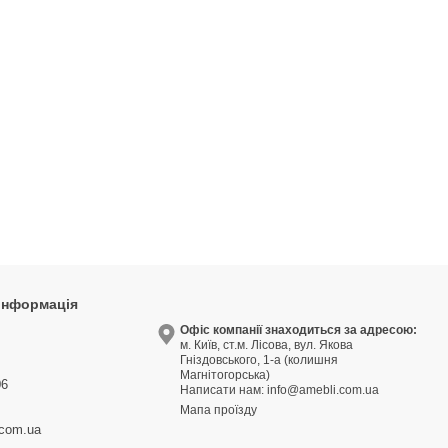
 інформація
9
Офіс компанії знаходиться за адресою:
м. Київ, ст.м. Лісова, вул. Якова
3
Гніздовського, 1-а (колишня
Магнітогорська)
06
Написати нам:
info@amebli.com.ua
Мапа проїзду
.com.ua