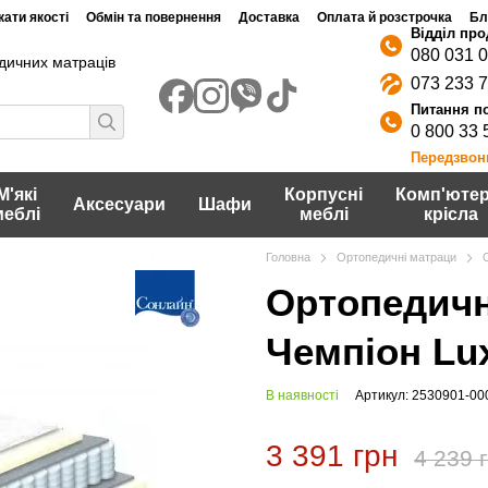
ати якості
Обмін та повернення
Доставка
Оплата й розстрочка
Бл
080 031 
дичних матраців
073 233 
0 800 33 
Передзвон
М'які
Корпусні
Комп'ютер
Аксесуари
Шафи
меблі
меблі
крісла
Головна
Ортопедичні матраци
Ортопедичн
Чемпіон Lu
В наявності
Артикул: 2530901-00
3 391 грн
4 239 