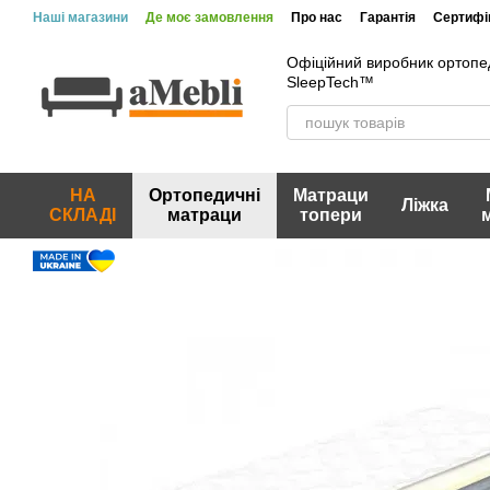
Перейти до основного контенту
Наші магазини
Де моє замовлення
Про нас
Гарантія
Сертифік
Офіційний виробник ортопе
SleepTech™
НА
Ортопедичні
Матраци
Ліжка
СКЛАДІ
матраци
топери