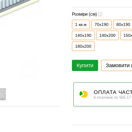
Розміри (см)
1 кв.м
70x190
80x190
140x190
140x200
150
180x200
Купити
Замовити
ОПЛАТА ЧАС
6 платежів по 565.17