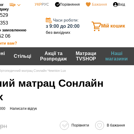
Порівняння
Ще
УКР
РУС
Бажання
Вхід
ог
0529
Часи роботи:
7353
Мій кошик
з 9:00 до 20:00
без вихідних
52 06
ити вам?
ні
Акції та
Матраци
Наші
Стільці
Розпродаж
TVSHOP
магазини
Ортопедичний матрац Сонлайн Чемпіон Lux
ий матрац Сонлайн
x
000
Написати відгук
грн
Порівняти
В бажання