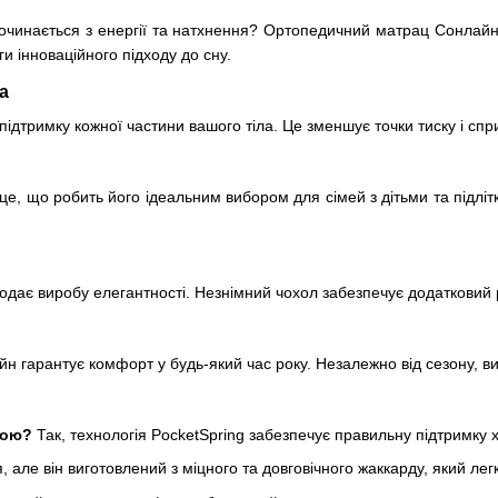
очинається з енергії та натхнення? Ортопедичний матрац Сонлайн Ч
ги інноваційного підходу до сну.
а
підтримку кожної частини вашого тіла. Це зменшує точки тиску і сп
е, що робить його ідеальним вибором для сімей з дітьми та підлі
дає виробу елегантності. Незнімний чохол забезпечує додатковий рі
н гарантує комфорт у будь-який час року. Незалежно від сезону, ви
иною?
Так, технологія PocketSpring забезпечує правильну підтримку
я, але він виготовлений з міцного та довговічного жаккарду, який ле