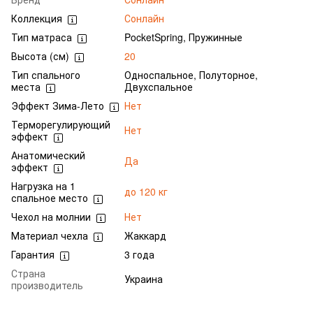
Коллекция
Сонлайн
Тип матраса
PocketSpring, Пружинные
Высота (см)
20
Тип спального
Односпальное, Полуторное,
места
Двухспальное
Эффект Зима-Лето
Нет
Терморегулирующий
Нет
эффект
Анатомический
Да
эффект
Нагрузка на 1
до 120 кг
спальное место
Чехол на молнии
Нет
Материал чехла
Жаккард
Гарантия
3 года
Страна
Украина
производитель