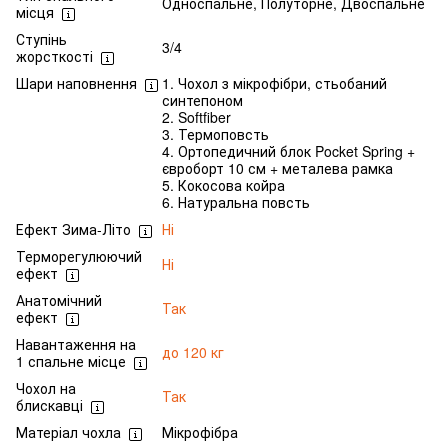
Односпальне, Полуторне, Двоспальне
місця
Ступінь
3/4
жорсткості
Шари наповнення
1. Чохол з мікрофібри, стьобаний
синтепоном
2. Softfiber
3. Термоповсть
4. Ортопедичний блок Pocket Spring +
євроборт 10 см + металева рамка
5. Кокосова койра
6. Натуральна повсть
Ефект Зима-Літо
Ні
Терморегулюючий
Ні
ефект
Анатомічний
Так
ефект
Навантаження на
до 120 кг
1 спальне місце
Чохол на
Так
блискавці
Матеріал чохла
Мікрофібра