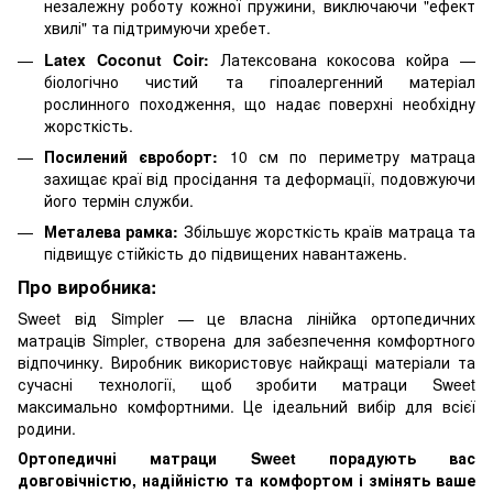
незалежну роботу кожної пружини, виключаючи "ефект
хвилі" та підтримуючи хребет.
Latex Coconut Coir:
Латексована кокосова койра —
біологічно чистий та гіпоалергенний матеріал
рослинного походження, що надає поверхні необхідну
жорсткість.
Посилений євроборт:
10 см по периметру матраца
захищає краї від просідання та деформації, подовжуючи
його термін служби.
Металева рамка:
Збільшує жорсткість країв матраца та
підвищує стійкість до підвищених навантажень.
Про виробника:
Sweet від Simpler — це власна лінійка ортопедичних
матраців Simpler, створена для забезпечення комфортного
відпочинку. Виробник використовує найкращі матеріали та
сучасні технології, щоб зробити матраци Sweet
максимально комфортними. Це ідеальний вибір для всієї
родини.
Ортопедичні матраци Sweet порадують вас
довговічністю, надійністю та комфортом і змінять ваше