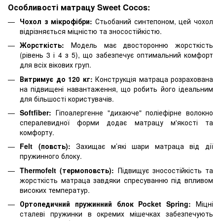
Особливості матрацу Sweet Cocos:
Чохол з мікрофібри:
Стьобаний синтепоном, цей чохол
відрізняється міцністю та зносостійкістю.
Жорсткість:
Модель має двосторонню жорсткість
(рівень 3 і 4 з 5), що забезпечує оптимальний комфорт
для всіх вікових груп.
Витримує до 120 кг:
Конструкція матраца розрахована
на підвищені навантаження, що робить його ідеальним
для більшості користувачів.
Softfiber:
Гіпоалергенне "дихаюче" поліефірне волокно
спералевидної форми додає матрацу м'якості та
комфорту.
Felt (повсть):
Захищає м’які шари матраца від дії
пружинного блоку.
Thermofelt (термоповсть):
Підвищує зносостійкість та
жорсткість матраца завдяки спресуванню під впливом
високих температур.
Ортопедичний пружинний блок Pocket Spring:
Міцні
сталеві пружинки в окремих мішечках забезпечують