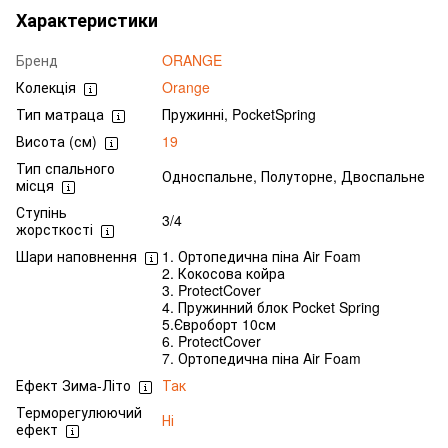
Характеристики
Бренд
ORANGE
Колекція
Orange
Тип матраца
Пружинні, PocketSpring
Висота (см)
19
Тип спального
Односпальне, Полуторне, Двоспальне
місця
Ступінь
3/4
жорсткості
Шари наповнення
1. Ортопедична піна Air Foam
2. Кокосова койра
3. ProtectCover
4. Пружинний блок Pocket Spring
5.Євроборт 10см
6. ProtectCover
7. Ортопедична піна Air Foam
Ефект Зима-Літо
Так
Терморегулюючий
Ні
ефект