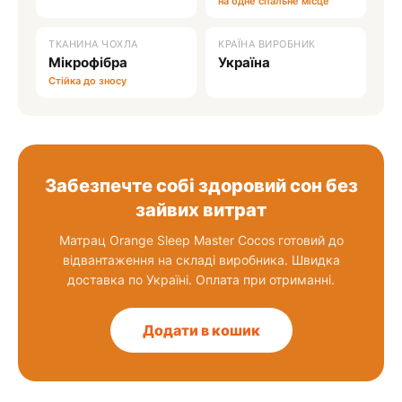
на одне спальне місце
ТКАНИНА ЧОХЛА
КРАЇНА ВИРОБНИК
Мікрофібра
Україна
Стійка до зносу
Забезпечте собі здоровий сон без
зайвих витрат
Матрац Orange Sleep Master Cocos готовий до
відвантаження на складі виробника. Швидка
доставка по Україні. Оплата при отриманні.
Додати в кошик