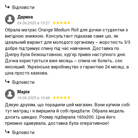
Відповісти
Дарина
24.06.2025 в 15:27
Обрала матрас Orange Medium Roll для дочки-студентки з
вигідною знижкою. Консультант підказав саме цю, як
ідеальний варіант для молодого організму – жорсткість 3/3
добре підтримує спину під час навчання. Доставка по
Дніпру була безкоштовною, кур'єр привіз наступного дня.
Дочка користується вже місяць – спина не болить, сон
якісніший. Українське виробництво з гарантією 24 місяці, а
ціна просто казкова.
Відповісти
Марія
19.06.2025 в 10:46
Дякую друзям, що порадили цей магазин. Вони купили собі
тут матрац і я вирішила й собі придбати. Обрала модель
досить швидко. Розмір підбирала 160х200. Ціна його
приємно здивувала, доставка була оперативною!
Відповісти