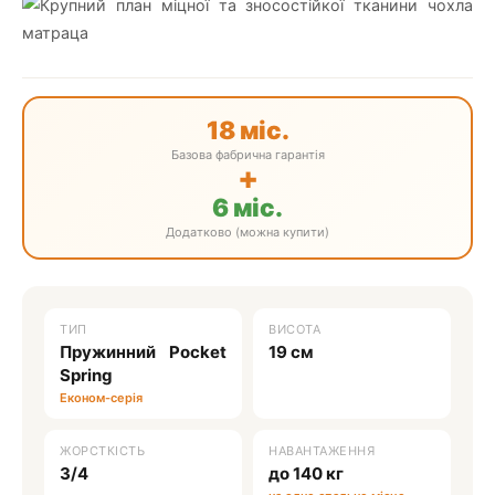
18 міс.
Базова фабрична гарантія
+
6 міс.
Додатково (можна купити)
ТИП
ВИСОТА
Пружинний Pocket
19 см
Spring
Економ-серія
ЖОРСТКІСТЬ
НАВАНТАЖЕННЯ
3/4
до 140 кг