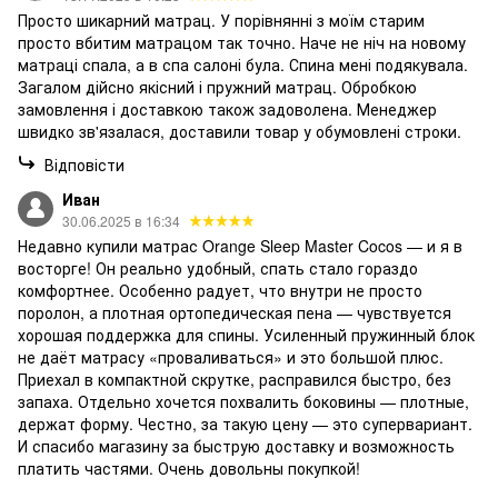
Просто шикарний матрац. У порівнянні з моїм старим
просто вбитим матрацом так точно. Наче не ніч на новому
матраці спала, а в спа салоні була. Спина мені подякувала.
Загалом дійсно якісний і пружний матрац. Обробкою
замовлення і доставкою також задоволена. Менеджер
швидко зв'язалася, доставили товар у обумовлені строки.
Відповісти
Иван
30.06.2025 в 16:34
Недавно купили матрас Orange Sleep Master Cocos — и я в
восторге! Он реально удобный, спать стало гораздо
комфортнее. Особенно радует, что внутри не просто
поролон, а плотная ортопедическая пена — чувствуется
хорошая поддержка для спины. Усиленный пружинный блок
не даёт матрасу «проваливаться» и это большой плюс.
Приехал в компактной скрутке, расправился быстро, без
запаха. Отдельно хочется похвалить боковины — плотные,
держат форму. Честно, за такую цену — это супервариант.
И спасибо магазину за быструю доставку и возможность
платить частями. Очень довольны покупкой!