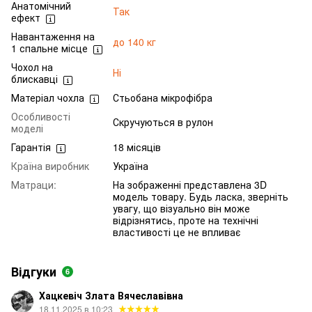
Анатомічний
Так
ефект
Навантаження на
до 140 кг
1 спальне місце
Чохол на
Ні
блискавці
Матеріал чохла
Стьобана мікрофібра
Особливості
Скручуються в рулон
моделі
Гарантія
18 місяців
Країна виробник
Україна
Матраци:
На зображенні представлена 3D
модель товару. Будь ласка, зверніть
увагу, що візуально він може
відрізнятись, проте на технічні
властивості це не впливає
Відгуки
6
Хацкевіч Злата Вячеславівна
18.11.2025 в 10:23