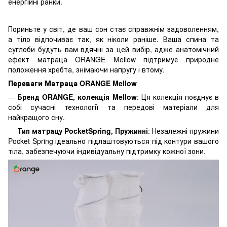
енергійні ранки.
Пориньте у світ, де ваш сон стає справжнім задоволенням,
а тіло відпочиває так, як ніколи раніше. Ваша спина та
суглоби будуть вам вдячні за цей вибір, адже анатомічний
ефект матраца ORANGE Mellow підтримує природне
положення хребта, знімаючи напругу і втому.
Переваги Матраца ORANGE Mellow
—
Бренд ORANGE, колекція Mellow
: Ця колекція поєднує в
собі сучасні технології та передові матеріали для
найкращого сну.
—
Тип матрацу PocketSpring, Пружинні
: Незалежні пружини
Pocket Spring ідеально підлаштовуються під контури вашого
тіла, забезпечуючи індивідуальну підтримку кожної зони.