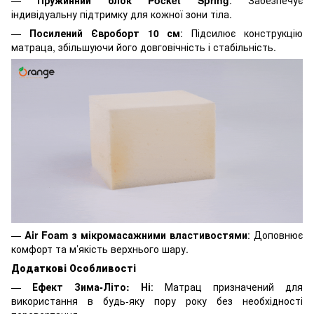
—
Пружинний блок Pocket Spring
: Забезпечує
індивідуальну підтримку для кожної зони тіла.
—
Посилений Євроборт 10 см
: Підсилює конструкцію
матраца, збільшуючи його довговічність і стабільність.
—
Air Foam з мікромасажними властивостями
: Доповнює
комфорт та м’якість верхнього шару.
Додаткові Особливості
—
Ефект Зима-Літо: Ні
: Матрац призначений для
використання в будь-яку пору року без необхідності