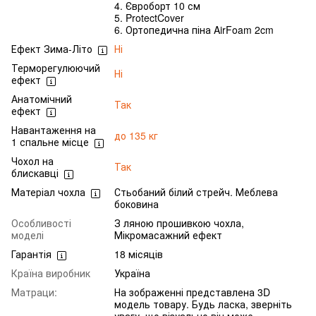
4. Євроборт 10 см
5. ProtectCover
6. Ортопедична піна AirFoam 2cm
Ефект Зима-Літо
Ні
Терморегулюючий
Ні
ефект
Анатомічний
Так
ефект
Навантаження на
до 135 кг
1 спальне місце
Чохол на
Так
блискавці
Матеріал чохла
Стьобаний білий стрейч. Меблева
боковина
Особливості
З ляною прошивкою чохла,
моделі
Мікромасажний ефект
Гарантія
18 місяців
Країна виробник
Україна
Матраци:
На зображенні представлена 3D
модель товару. Будь ласка, зверніть