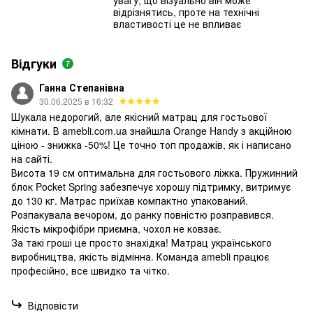
увагу, що візуально він може
відрізнятись, проте на технічні
властивості це не впливає
Відгуки
7
Ганна Степанівна
30.06.2025 в 16:32
Шукала недорогий, але якісний матрац для гостьової
кімнати. В amebli.com.ua знайшла Orange Handy з акційною
ціною - знижка -50%! Це точно топ продажів, як і написано
на сайті.
Висота 19 см оптимальна для гостьового ліжка. Пружинний
блок Pocket Spring забезпечує хорошу підтримку, витримує
до 130 кг. Матрас приїхав компактно упакований.
Розпакувала вечором, до ранку повністю розправився.
Якість мікрофібри приємна, чохол не ковзає.
За такі гроші це просто знахідка! Матрац українського
виробництва, якість відмінна. Команда amebli працює
професійно, все швидко та чітко.
Відповісти