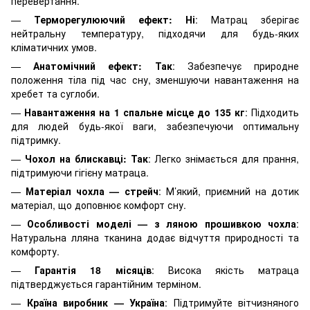
перевертання.
—
Терморегулюючий ефект: Ні
: Матрац зберігає
нейтральну температуру, підходячи для будь-яких
кліматичних умов.
—
Анатомічний ефект: Так
: Забезпечує природне
положення тіла під час сну, зменшуючи навантаження на
хребет та суглоби.
—
Навантаження на 1 спальне місце до 135 кг
: Підходить
для людей будь-якої ваги, забезпечуючи оптимальну
підтримку.
—
Чохол на блискавці: Так
: Легко знімається для прання,
підтримуючи гігієну матраца.
—
Матеріал чохла — стрейч
: М’який, приємний на дотик
матеріал, що доповнює комфорт сну.
—
Особливості моделі — з ляною прошивкою чохла
:
Натуральна лляна тканина додає відчуття природності та
комфорту.
—
Гарантія 18 місяців
: Висока якість матраца
підтверджується гарантійним терміном.
—
Країна виробник — Україна
: Підтримуйте вітчизняного