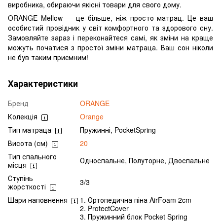
виробника, обираючи якісні товари для свого дому.
ORANGE Mellow — це більше, ніж просто матрац. Це ваш
особистий провідник у світ комфортного та здорового сну.
Замовляйте зараз і переконайтеся самі, як зміни на краще
можуть початися з простої зміни матраца. Ваш сон ніколи
не був таким приємним!
Характеристики
Бренд
ORANGE
Колекція
Orange
Тип матраца
Пружинні, PocketSpring
Висота (см)
20
Тип спального
Односпальне, Полуторне, Двоспальне
місця
Ступінь
3/3
жорсткості
Шари наповнення
1. Ортопедична піна AirFoam 2cm
2. ProtectCover
3. Пружинний блок Pocket Spring