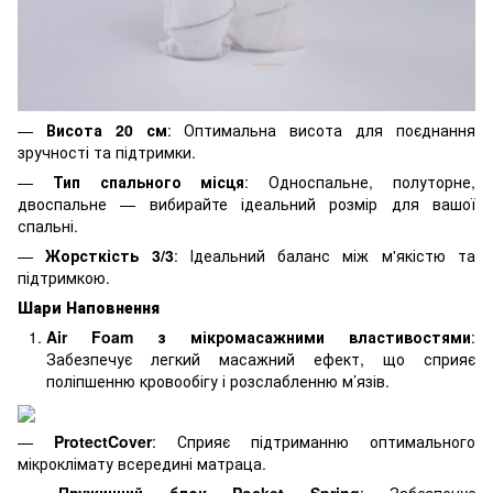
—
Висота 20 см
: Оптимальна висота для поєднання
зручності та підтримки.
—
Тип спального місця
: Односпальне, полуторне,
двоспальне — вибирайте ідеальний розмір для вашої
спальні.
—
Жорсткість 3/3
: Ідеальний баланс між м'якістю та
підтримкою.
Шари Наповнення
Air Foam з мікромасажними властивостями
:
Забезпечує легкий масажний ефект, що сприяє
поліпшенню кровообігу і розслабленню м’язів.
—
ProtectCover
: Сприяє підтриманню оптимального
мікроклімату всередині матраца.