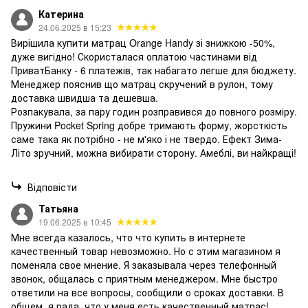
Катерина
24.06.2025 в 15:23
Вирішила купити матрац Orange Handy зі знижкою -50%,
дуже вигідно! Скористалася оплатою частинами від
ПриватБанку - 6 платежів, так набагато легше для бюджету.
Менеджер пояснив що матрац скручений в рулон, тому
доставка швидша та дешевша.
Розпакувала, за пару годин розправився до повного розміру.
Пружини Pocket Spring добре тримають форму, жорсткість
саме така як потрібно - не м'яко і не твердо. Ефект Зима-
Літо зручний, можна вибирати сторону. Амеблі, ви найкращі!
Відповісти
Татьяна
19.06.2025 в 10:45
Мне всегда казалось, что что купить в интернете
качественный товар невозможно. Но с этим магазином я
поменяла свое мнение. Я заказывала через телефонный
звонок, общалась с приятным менеджером. Мне быстро
ответили на все вопросы, сообщили о сроках доставки. В
общем, я рада, что у меня есть качественный матрас!