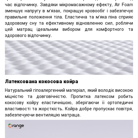
час відпочинку. Завдяки мікромасажному ефекту, Air Foam
зменшує напругу в м'язах, покращує кровообіг і забезпечує
правильне положення тіла. Еластична та м'яка піна сприяє
здоровому сну та ефективному відновленню сил, роблячи
цей матрац ідеальним вибором для комфортного та
здорового відпочинку.
Латексована кокосова койра
Натуральний гіпоалергенний матеріал, який володіє високою
міцністю та довговічністю. Пропитка латексом робить
кокосову койру еластичнішою, зберігаючи її ортопедичні
властивості та жорсткість. Койра добре пропускає повітря,
забезпечуючи вентиляцію матраца.