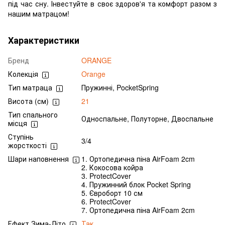
під час сну. Інвестуйте в своє здоров'я та комфорт разом з
нашим матрацом!
Характеристики
Бренд
ORANGE
Колекція
Orange
Тип матраца
Пружинні, PocketSpring
Висота (см)
21
Тип спального
Односпальне, Полуторне, Двоспальне
місця
Ступінь
3/4
жорсткості
Шари наповнення
1. Ортопедична піна AirFoam 2cm
2. Кокосова койра
3. ProtectCover
4. Пружинний блок Pocket Spring
5. Євроборт 10 см
6. ProtectCover
7. Ортопедична піна AirFoam 2cm
Ефект Зима-Літо
Так