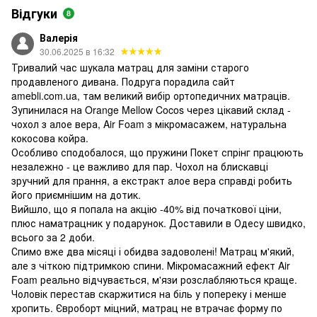
Відгуки
8
Валерія
30.06.2025 в 16:32
Тривалий час шукала матрац для заміни старого
продавленого дивана. Подруга порадила сайт
amebli.com.ua, там великий вибір ортопедичних матраців.
Зупинилася на Orange Mellow Cocos через цікавий склад -
чохол з алое вера, Air Foam з мікромасажем, натуральна
кокосова койра.
Особливо сподобалося, що пружини Покет спрінг працюють
незалежно - це важливо для пар. Чохол на блискавці
зручний для прання, а екстракт алое вера справді робить
його приємнішим на дотик.
Вийшло, що я попала на акцію -40% від початкової ціни,
плюс наматрацник у подарунок. Доставили в Одесу швидко,
всього за 2 доби.
Спимо вже два місяці і обидва задоволені! Матрац м'який,
але з чіткою підтримкою спини. Мікромасажний ефект Air
Foam реально відчувається, м'язи розслабляються краще.
Чоловік перестав скаржитися на біль у попереку і менше
хропить. Євроборт міцний, матрац не втрачає форму по