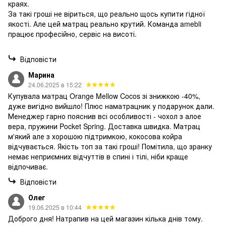
краях.
За такі гроші не віриться, що реально щось купити гідної
якості. Але цей матрац реально крутий. Команда amebli
працює професійно, сервіс на висоті.
Відповісти
Марина
24.06.2025 в 15:22
Купувала матрац Orange Mellow Cocos зі знижкою -40%,
дуже вигідно вийшло! Плюс наматрацник у подарунок дали.
Менеджер гарно пояснив всі особливості - чохол з алое
вера, пружини Pocket Spring. Доставка швидка. Матрац
м'який але з хорошою підтримкою, кокосова койра
відчувається. Якість топ за такі гроші! Помітила, що зранку
немає неприємних відчуттів в спині і тілі, ніби краще
відпочиває.
Відповісти
Олег
19.06.2025 в 10:44
Доброго дня! Натрапив на цей магазин кілька днів тому.