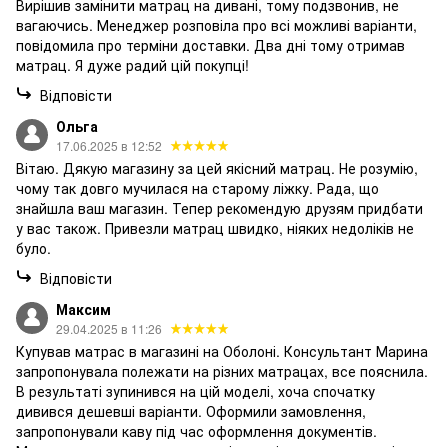
Вирішив замінити матрац на дивані, тому подзвонив, не
вагаючись. Менеджер розповіла про всі можливі варіанти,
повідомила про терміни доставки. Два дні тому отримав
матрац. Я дуже радий цій покупці!
Відповісти
Ольга
17.06.2025 в 12:52
Вітаю. Дякую магазину за цей якісний матрац. Не розумію,
чому так довго мучилася на старому ліжку. Рада, що
знайшла ваш магазин. Тепер рекомендую друзям придбати
у вас також. Привезли матрац швидко, ніяких недоліків не
було.
Відповісти
Максим
29.04.2025 в 11:26
Купував матрас в магазині на Оболоні. Консультант Марина
запропонувала полежати на різних матрацах, все пояснила.
В результаті зупинився на цій моделі, хоча спочатку
дивився дешевші варіанти. Оформили замовлення,
запропонували каву під час оформлення документів.