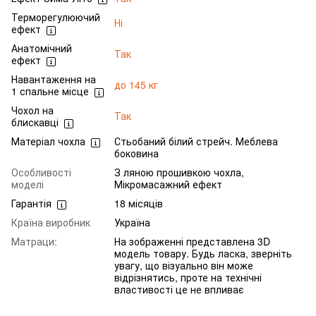
Терморегулюючий
Ні
ефект
Анатомічний
Так
ефект
Навантаження на
до 145 кг
1 спальне місце
Чохол на
Так
блискавці
Матеріал чохла
Стьобаний білий стрейч. Меблева
боковина
Особливості
З ляною прошивкою чохла,
моделі
Мікромасажний ефект
Гарантія
18 місяців
Країна виробник
Україна
Матраци:
На зображенні представлена 3D
модель товару. Будь ласка, зверніть
увагу, що візуально він може
відрізнятись, проте на технічні
властивості це не впливає