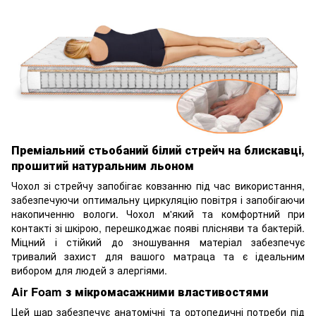
Преміальний стьобаний білий стрейч на блискавці,
прошитий натуральним льоном
Чохол зі стрейчу запобігає ковзанню під час використання,
забезпечуючи оптимальну циркуляцію повітря і запобігаючи
накопиченню вологи. Чохол м'який та комфортний при
контакті зі шкірою, перешкоджає появі плісняви та бактерій.
Міцний і стійкий до зношування матеріал забезпечує
тривалий захист для вашого матраца та є ідеальним
вибором для людей з алергіями.
Air Foam з мікромасажними властивостями
Цей шар забезпечує анатомічні та ортопедичні потреби під