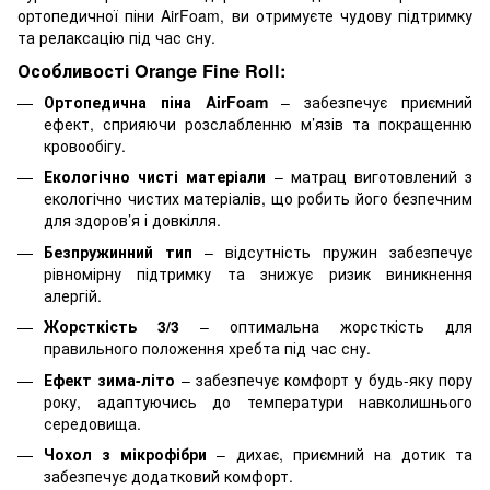
ортопедичної піни AirFoam, ви отримуєте чудову підтримку
та релаксацію під час сну.
Особливості Orange Fine Roll:
Ортопедична піна AirFoam
– забезпечує приємний
ефект, сприяючи розслабленню м’язів та покращенню
кровообігу.
Екологічно чисті матеріали
– матрац виготовлений з
екологічно чистих матеріалів, що робить його безпечним
для здоров’я і довкілля.
Безпружинний тип
– відсутність пружин забезпечує
рівномірну підтримку та знижує ризик виникнення
алергій.
Жорсткість 3/3
– оптимальна жорсткість для
правильного положення хребта під час сну.
Ефект зима-літо
– забезпечує комфорт у будь-яку пору
року, адаптуючись до температури навколишнього
середовища.
Чохол з мікрофібри
– дихає, приємний на дотик та
забезпечує додатковий комфорт.