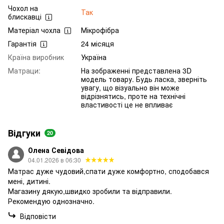
Чохол на
Так
блискавці
Матеріал чохла
Мікрофібра
Гарантія
24 місяця
Країна виробник
Україна
Матраци:
На зображенні представлена 3D
модель товару. Будь ласка, зверніть
увагу, що візуально він може
відрізнятись, проте на технічні
властивості це не впливає
Відгуки
20
Олена Севідова
04.01.2026 в 06:30
Матрас дуже чудовий,спати дуже комфортно, сподобався
мені, дитині.
Магазину дякую,швидко зробили та відправили.
Рекомендую однозначно.
Відповісти