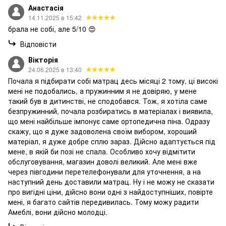
Анастасія
14.11.2025 в 15:42
брала не собі, але 5/10 😍
Відповісти
Вікторія
24.06.2025 в 13:40
Почала я підбирати собі матрац десь місяці 2 тому, ці високі
мені не подобались, а пружинним я не довіряю, у мене
такий був в дитинстві, не сподобався. Тож, я хотіла саме
безпружинний, почала розбиратись в матеріалах і виявила,
що мені найбільше імпонує саме ортопедична піна. Одразу
скажу, що я дуже задоволена своїм вибором, хороший
матеріал, я дуже добре сплю зараз. Дійсно адаптується під
мене, в якій би позі не спала. Особливо хочу відмітити
обслуговування, магазин доволі великий. Але мені вже
через півгодини перетелефонували для уточнення, а на
наступний день доставили матрац. Ну і не можу не сказати
про вигідні ціни, дійсно вони одні з найдоступніших, повірте
мені, я багато сайтів передивилась. Тому можу радити
Амеблі, вони дійсно молодці.