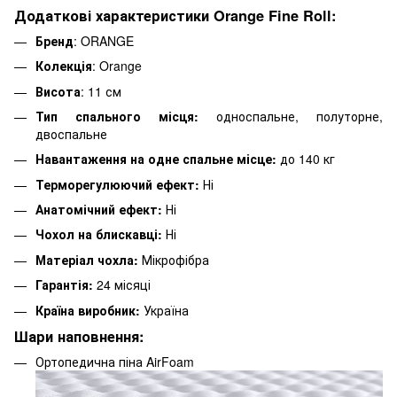
Додаткові характеристики Orange Fine Roll:
Бренд
: ORANGE
Колекція
: Orange
Висота
: 11 см
Тип спального місця:
односпальне, полуторне,
двоспальне
Навантаження на одне спальне місце:
до 140 кг
Терморегулюючий ефект:
Ні
Анатомічний ефект:
Ні
Чохол на блискавці:
Ні
Матеріал чохла:
Мікрофібра
Гарантія:
24 місяці
Країна виробник:
Україна
Шари наповнення:
Ортопедична піна AirFoam