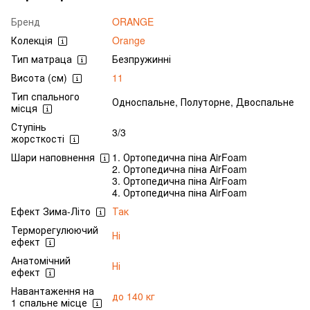
Бренд
ORANGE
Колекція
Orange
Тип матраца
Безпружинні
Висота (см)
11
Тип спального
Односпальне, Полуторне, Двоспальне
місця
Ступінь
3/3
жорсткості
Шари наповнення
1. Ортопедична піна AirFoam
2. Ортопедична піна AirFoam
3. Ортопедична піна AirFoam
4. Ортопедична піна AirFoam
Ефект Зима-Літо
Так
Терморегулюючий
Ні
ефект
Анатомічний
Ні
ефект
Навантаження на
до 140 кг
1 спальне місце