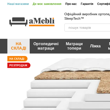
Перейти до основного контенту
Наші магазини
Де моє замовлення
Про нас
Гарантія
Сертифік
Офіційний виробник ортопе
SleepTech™
НА
Ортопедичні
Матраци
Ліжка
СКЛАДІ
матраци
топери
НА СКЛАДІ
РОЗПРОДАЖ