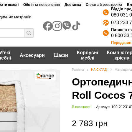
ати якості
Обмін та повернення
Доставка
Оплата й розстрочка
Бл
080 031 
дичних матраців
073 233 
0 800 33 
Передзвон
М'які
Корпусні
Комп'ютер
Аксесуари
Шафи
меблі
меблі
крісла
Головна
НА СКЛАДІ
Матраци на
Ортопедичн
Roll Cocos 
В наявності
Артикул: 100-212310
2 783 грн