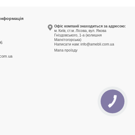
 інформація
9
Офіс компанії знаходиться за адресою:
м. Київ, ст.м. Лісова, вул. Якова
3
Гніздовського, 1-а (колишня
Магнітогорська)
06
Написати нам:
info@amebli.com.ua
Мапа проїзду
.com.ua