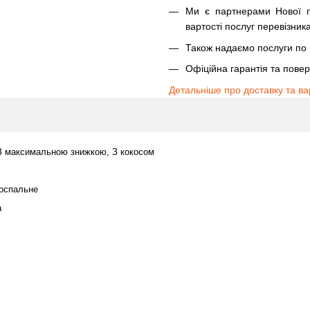
Ми є партнерами Нової п
вартості послуг перевізника
Також надаємо послуги по п
Офіційна гарантія та пове
Детальніше про доставку та ва
З максимальною знижкою, З кокосом
оспальне
а