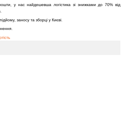
ошти, у нас найдешевша логістика зі знижками до 70% від
.
ідйому, заносу та зборці у Києві.
рнення.
ртість