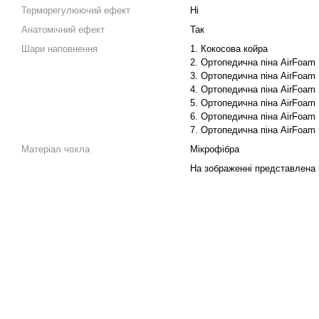
Терморегулюючий ефект
Ні
Анатомічний ефект
Так
Шари наповнення
1. Кокосова койра
2. Ортопедична піна AirFoam
3. Ортопедична піна AirFoam
4. Ортопедична піна AirFoam
5. Ортопедична піна AirFoam
6. Ортопедична піна AirFoam
7. Ортопедична піна AirFoam
Матеріал чохла
Мікрофібра
На зображенні представлена 3