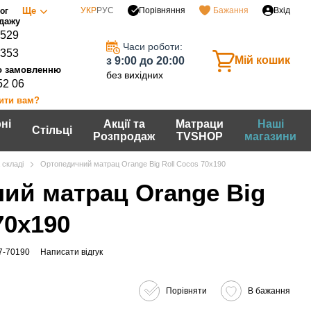
Порівняння
Ще
УКР
РУС
Бажання
Вхід
ог
0529
Часи роботи:
7353
Мій кошик
з 9:00 до 20:00
без вихідних
52 06
ити вам?
ні
Акції та
Матраци
Наші
Стільці
Розпродаж
TVSHOP
магазини
 складі
Ортопедичний матрац Orange Big Roll Cocos 70х190
ий матрац Orange Big
70х190
7-70190
Написати відгук
Порівняти
В бажання