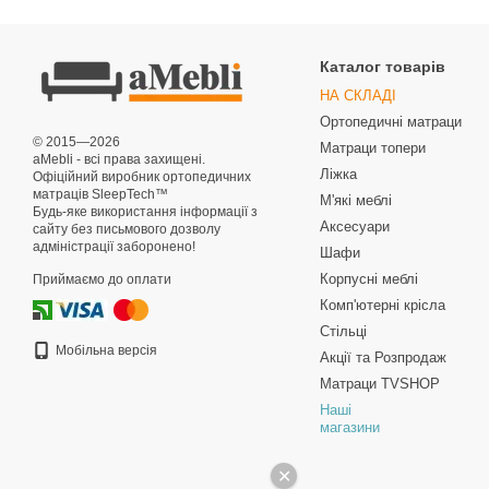
Каталог товарів
НА СКЛАДІ
Ортопедичні матраци
© 2015—2026
Матраци топери
aMebli - всі права захищені.
Ліжка
Офіційний виробник ортопедичних
матраців SleepTech™
М'які меблі
Будь-яке використання інформації з
Аксесуари
сайту без письмового дозволу
адміністрації заборонено!
Шафи
Корпусні меблі
Приймаємо до оплати
Комп'ютерні крісла
Стільці
Мобільна версія
Акції та Розпродаж
Матраци TVSHOP
Наші
магазини