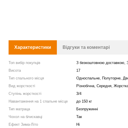
Характеристики
Відгуки та коментарі
Топ вибір покупців
З безкоштовною доставкою, 
Висота
17
Тип спального місця
Односпальне, Полуторне, Дв
Вид жорсткості
Різнобічна, Середня, Жорстк
Ступінь жорсткості
3/4
Навантаження на 1 спальне місце
до 150 кг
Тип матраца
Безпружинні
Чохол на блискавці
Так
Ефект Зима-Літо
Ні