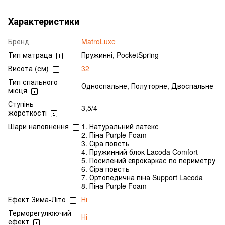
Характеристики
Бренд
MatroLuxe
Тип матраца
Пружинні, PocketSpring
Висота (см)
32
Тип спального
Односпальне, Полуторне, Двоспальне
місця
Ступінь
3,5/4
жорсткості
Шари наповнення
1. Натуральний латекс
2. Піна Purple Foam
3. Сіра повсть
4. Пружинний блок Lacoda Comfort
5. Посилений єврокаркас по периметру
6. Сіра повсть
7. Ортопедична піна Support Lacoda
8. Піна Purple Foam
Ефект Зима-Літо
Ні
Терморегулюючий
Ні
ефект