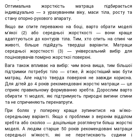
Оптимальна жорсткість матраца підбирається
індивідуально — з урахуванням віку, маси тіла, росту та
стану опорно-рухового апарату.
Якщо ви спите переважно на боці, варто обрати моделі
м’якої (2) або середньої жорсткості — вони краще
адаптуються до контурів тіла. Тим, хто спить на спині чи
животі, більше підійдуть твердіші варіанти. Матраци
середньої жорсткості (3) — універсальний вибір для
поціновувачів помірно жорсткої поверхні.
Вага також впливає на вибір: чим вона вища, тим більшої
підтримки потребує тіло — отже, й жорсткіший має бути
матрац. Але надто тверда поверхня не завжди корисна.
Для дітей до 4 років рекомендовані жорсткі матраци — це
сприяє правильному формуванню хребта. Дорослим варто
обирати ті моделі, які підтримують природні вигини спини
та не спричиняють перенапруги.
При болях у попереку краще зупинитися на м’яко-
середньому варіанті. Якщо є проблеми з верхнім відділом
хребта або сколіоз — доцільніше розглянути більш жорсткі
моделі. А людям старше 50 років рекомендовані матраци
середньої м’якості, які не перетискають судини і