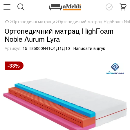
Ортопедичні матраци
Ортопедичний матрац HighFoam Nob
Ортопедичний матрац HighFoam
Noble Aurum Lyra
Артикул:
15-П85000N41O1Д1Д10
Написати відгук
-33%