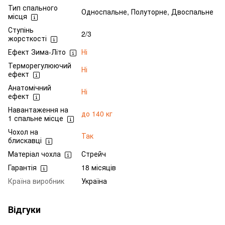
Тип спального
Односпальне, Полуторне, Двоспальне
місця
Ступінь
2/3
жорсткості
Ефект Зима-Літо
Ні
Терморегулюючий
Ні
ефект
Анатомічний
Ні
ефект
Навантаження на
до 140 кг
1 спальне місце
Чохол на
Так
блискавці
Матеріал чохла
Стрейч
Гарантія
18 місяців
Країна виробник
Україна
Відгуки