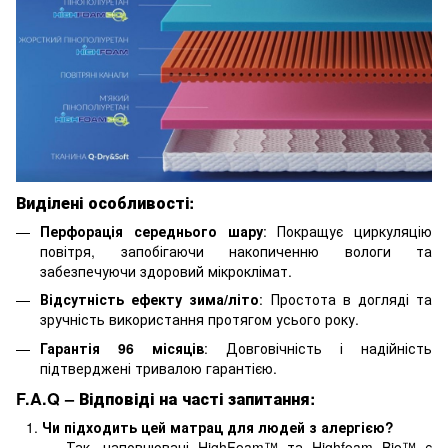
Виділені особливості:
Перфорація середнього шару
: Покращує циркуляцію
повітря, запобігаючи накопиченню вологи та
забезпечуючи здоровий мікроклімат.
Відсутність ефекту зима/літо
: Простота в догляді та
зручність використання протягом усього року.
Гарантія 96 місяців
: Довговічність і надійність
підтверджені тривалою гарантією.
F.A.Q – Відповіді на часті запитання:
Чи підходить цей матрац для людей з алергією?
Так, наповнювачі HighFoam™ та Highfoam Bio™ є