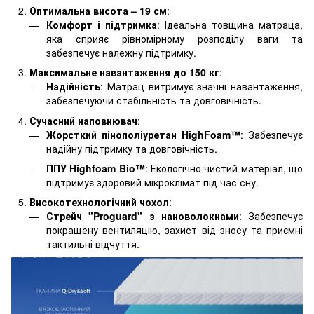
Оптимальна висота – 19 см
:
Комфорт і підтримка
: Ідеальна товщина матраца,
яка сприяє рівномірному розподілу ваги та
забезпечує належну підтримку.
Максимальне навантаження до 150 кг
:
Надійність
: Матрац витримує значні навантаження,
забезпечуючи стабільність та довговічність.
Сучасний наповнювач
:
Жорсткий пінополіуретан HighFoam™
: Забезпечує
надійну підтримку та довговічність.
ППУ Highfoam Bio™
: Екологічно чистий матеріал, що
підтримує здоровий мікроклімат під час сну.
Високотехнологічний чохол
:
Стрейч "Proguard" з нановолокнами
: Забезпечує
покращену вентиляцію, захист від зносу та приємні
тактильні відчуття.