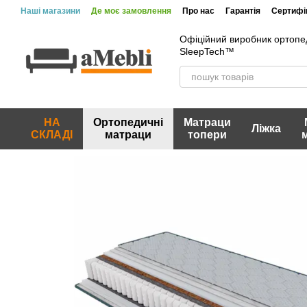
Перейти до основного контенту
Наші магазини
Де моє замовлення
Про нас
Гарантія
Сертифік
Вакансії
Акції та знижки
Відгуки про магазин
Офіційний виробник ортопе
SleepTech™
НА
Ортопедичні
Матраци
Ліжка
СКЛАДІ
матраци
топери