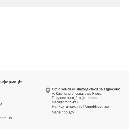
 інформація
9
Офіс компанії знаходиться за адресою:
м. Київ, ст.м. Лісова, вул. Якова
3
Гніздовського, 1-а (колишня
Магнітогорська)
06
Написати нам:
info@amebli.com.ua
Мапа проїзду
.com.ua