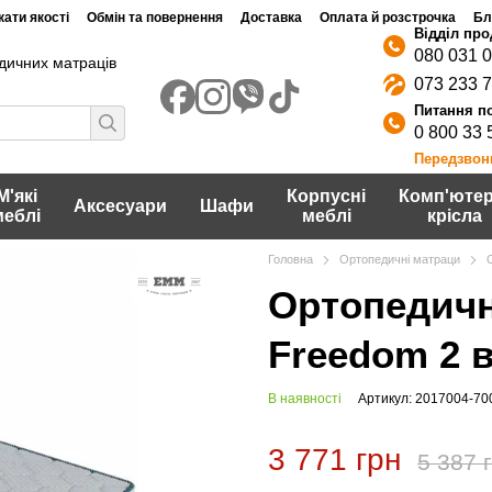
ати якості
Обмін та повернення
Доставка
Оплата й розстрочка
Бл
080 031 
дичних матраців
073 233 
0 800 33 
Передзвон
М'які
Корпусні
Комп'ютер
Аксесуари
Шафи
меблі
меблі
крісла
Головна
Ортопедичні матраци
Ортопедич
Freedom 2 в
В наявності
Артикул: 2017004-70
3 771 грн
5 387 