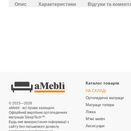
Опис
Характеристики
Відгуки та комент
Каталог товарів
НА СКЛАДІ
Ортопедичні матраци
© 2015—2026
Матраци топери
aMebli - всі права захищені.
Ліжка
Офіційний виробник ортопедичних
матраців SleepTech™
М'які меблі
Будь-яке використання інформації з
Аксесуари
сайту без письмового дозволу