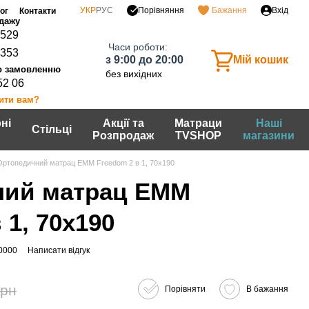
Порівняння
УКР
РУС
Бажання
Вхід
ог
Контакти
0529
Часи роботи:
7353
з 9:00 до 20:00
Мій кошик
без вихідних
52 06
ити вам?
ні
Акції та
Матраци
Наші
Стільці
Розпродаж
TVSHOP
магазини
Ортопедичний матрац ЕММ Freedom 2 в 1, 70x190
ний матрац ЕММ
 1, 70x190
0000
Написати відгук
грн
Порівняти
В бажання