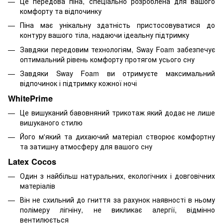
Це передова піна, спеціально розроблена для вашого
комфорту та відпочинку
Піна має унікальну здатність пристосовуватися до
контуру вашого тіла, надаючи ідеальну підтримку
Завдяки передовим технологіям, Sway Foam забезпечує
оптимальний рівень комфорту протягом усього сну
Завдяки Sway Foam ви отримуєте максимальний
відпочинок і підтримку кожної ночі
WhitePrime
Це вишуканий бавовняний трикотаж який додає не лише
вишуканого стилю
Його м'який та дихаючий матеріал створює комфортну
та затишну атмосферу для вашого сну
Latex Cocos
Один з найбільш натуральних, екологічних і довговічних
матеріалів
Він не схильний до гниття за рахунок наявності в ньому
полімеру лігніну, не викликає алергії, відмінно
вентилюється